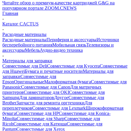
Читайте обзор о премиум-качестве картриджей G&G на
популярном портале ZOOM.CNEWS
Главная
-
Каталог CACTUS
-
Расходные материалы
Расходные материалы
Периферия и аксессуары
Источники
бесперебойного питания
Мобильная связь
Телевизоры и
аксессуары
Мебель
Аудио-видео техника
-
Материалы для заправки
Совместимые для Deli
Совместимые для Kyocera
Совместимые
для Huawei
Бумага и печатные носители
Материалы для
заправки
Совместимые для
Epson
Оригинальные
Малоформатная бумага
Совместимые для
Panasonic
Совместимые для Canon
Для матричных
принтеров
Совместимые для OKI
Совместимые для
Samsung
Для ламинаторов
Другое
Совместимые для
Brother
Запчасти для ремонта оргтехники
Для
переплетчиков
Совместимые для Lexmark
Широкоформатная
бумага
Совместимые для HP
Совместимые для Konica-
Minolta
Совместимые для Sharp
Совместимые для
Ricoh
Совместимые для Катюша
Совместимые для
Pantum
Совместимые для Xerox