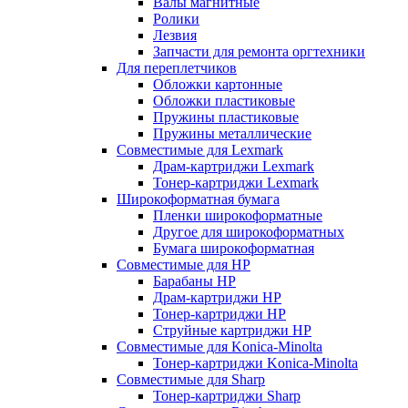
Валы магнитные
Ролики
Лезвия
Запчасти для ремонта оргтехники
Для переплетчиков
Обложки картонные
Обложки пластиковые
Пружины пластиковые
Пружины металлические
Совместимые для Lexmark
Драм-картриджи Lexmark
Тонер-картриджи Lexmark
Широкоформатная бумага
Пленки широкоформатные
Другое для широкоформатных
Бумага широкоформатная
Совместимые для HP
Барабаны HP
Драм-картриджи HP
Тонер-картриджи HP
Струйные картриджи HP
Совместимые для Konica-Minolta
Тонер-картриджи Konica-Minolta
Совместимые для Sharp
Тонер-картриджи Sharp