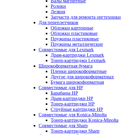
Валы магнитные
Ролики
Лезвия
Запчасти для ремонта оргтехники
Для переплетчиков
Обложки картонные
Обложки пластиковые
Пружины пластиковые
Пружины металлические
Совместимые для Lexmark
Драм-картриджи Lexmark
Тонер-картриджи Lexmark
Широкоформатная бумага
Пленки широкоформатные
Другое для широкоформатных
Бумага широкоформатная
Совместимые для HP
Барабаны HP
Драм-картриджи HP
Тонер-картриджи HP
Струйные картриджи HP
Совместимые для Konica-Minolta
Тонер-картриджи Konica-Minolta
Совместимые для Sharp
Тонер-картриджи Sharp