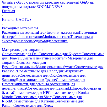
Читайте обзор о премиум-качестве картриджей G&G на
популярном портале ZOOM.CNEWS
Главная
-
Каталог CACTUS
-
Расходные материалы
Расходные материалы
Периферия и аксессуары
Источники
бесперебойного питания
Мобильная связь
Телевизоры и
аксессуары
Мебель
Аудио-видео техника
-
Материалы для заправки
Совместимые для Deli
Совместимые для Kyocera
Совместимые
для Huawei
Бумага и печатные носители
Материалы для
заправки
Совместимые для
Epson
Оригинальные
Малоформатная бумага
Совместимые для
Panasonic
Совместимые для Canon
Для матричных
принтеров
Совместимые для OKI
Совместимые для
Samsung
Для ламинаторов
Другое
Совместимые для
Brother
Запчасти для ремонта оргтехники
Для
переплетчиков
Совместимые для Lexmark
Широкоформатная
бумага
Совместимые для HP
Совместимые для Konica-
Minolta
Совместимые для Sharp
Совместимые для
Ricoh
Совместимые для Катюша
Совместимые для
Pantum
Совместимые для Xerox