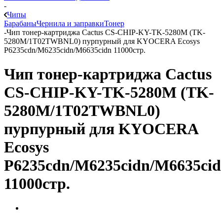
-
Чипы
Барабаны
Чернила и заправки
Тонер
-
Чип тонер-картриджа Cactus CS-CHIP-KY-TK-5280M (TK-
5280M/1T02TWBNL0) пурпурный для KYOCERA Ecosys
P6235cdn/M6235cidn/M6635cidn 11000стр.
Чип тонер-картриджа Cactus
CS-CHIP-KY-TK-5280M (TK-
5280M/1T02TWBNL0)
пурпурный для KYOCERA
Ecosys
P6235cdn/M6235cidn/M6635ci
11000стр.