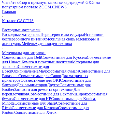
Читайте обзор о премиум-качестве картриджей G&G на
популярном портале ZOOM.CNEWS
Главная
-
Каталог CACTUS
-
Расходные материалы
Расходные материалы
Периферия и аксессуары
Источники
бесперебойного питания
Мобильная связь
Телевизоры и
аксессуары
Мебель
Аудио-видео техника
-
Материалы для заправки
Совместимые для Deli
Совместимые для Kyocera
Совместимые
для Huawei
Бумага и печатные носители
Материалы для
заправки
Совместимые для
Epson
Оригинальные
Малоформатная бумага
Совместимые для
Panasonic
Совместимые для Canon
Для матричных
принтеров
Совместимые для OKI
Совместимые для
Samsung
Для ламинаторов
Другое
Совместимые для
Brother
Запчасти для ремонта оргтехники
Для
переплетчиков
Совместимые для Lexmark
Широкоформатная
бумага
Совместимые для HP
Совместимые для Konica-
Minolta
Совместимые для Sharp
Совместимые для
Ricoh
Совместимые для Катюша
Совместимые для
Pantum
Совместимые для Xerox