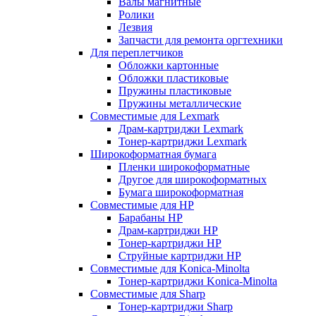
Валы магнитные
Ролики
Лезвия
Запчасти для ремонта оргтехники
Для переплетчиков
Обложки картонные
Обложки пластиковые
Пружины пластиковые
Пружины металлические
Совместимые для Lexmark
Драм-картриджи Lexmark
Тонер-картриджи Lexmark
Широкоформатная бумага
Пленки широкоформатные
Другое для широкоформатных
Бумага широкоформатная
Совместимые для HP
Барабаны HP
Драм-картриджи HP
Тонер-картриджи HP
Струйные картриджи HP
Совместимые для Konica-Minolta
Тонер-картриджи Konica-Minolta
Совместимые для Sharp
Тонер-картриджи Sharp