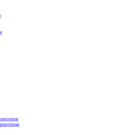
е
е
ринтеров
ринтеров