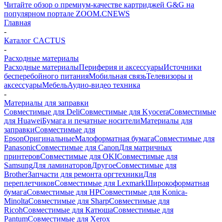
Читайте обзор о премиум-качестве картриджей G&G на
популярном портале ZOOM.CNEWS
Главная
-
Каталог CACTUS
-
Расходные материалы
Расходные материалы
Периферия и аксессуары
Источники
бесперебойного питания
Мобильная связь
Телевизоры и
аксессуары
Мебель
Аудио-видео техника
-
Материалы для заправки
Совместимые для Deli
Совместимые для Kyocera
Совместимые
для Huawei
Бумага и печатные носители
Материалы для
заправки
Совместимые для
Epson
Оригинальные
Малоформатная бумага
Совместимые для
Panasonic
Совместимые для Canon
Для матричных
принтеров
Совместимые для OKI
Совместимые для
Samsung
Для ламинаторов
Другое
Совместимые для
Brother
Запчасти для ремонта оргтехники
Для
переплетчиков
Совместимые для Lexmark
Широкоформатная
бумага
Совместимые для HP
Совместимые для Konica-
Minolta
Совместимые для Sharp
Совместимые для
Ricoh
Совместимые для Катюша
Совместимые для
Pantum
Совместимые для Xerox