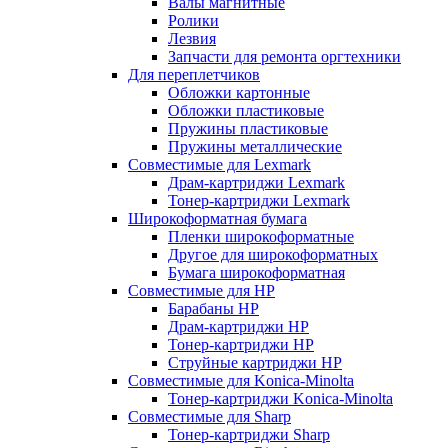
Валы магнитные
Ролики
Лезвия
Запчасти для ремонта оргтехники
Для переплетчиков
Обложки картонные
Обложки пластиковые
Пружины пластиковые
Пружины металлические
Совместимые для Lexmark
Драм-картриджи Lexmark
Тонер-картриджи Lexmark
Широкоформатная бумага
Пленки широкоформатные
Другое для широкоформатных
Бумага широкоформатная
Совместимые для HP
Барабаны HP
Драм-картриджи HP
Тонер-картриджи HP
Струйные картриджи HP
Совместимые для Konica-Minolta
Тонер-картриджи Konica-Minolta
Совместимые для Sharp
Тонер-картриджи Sharp