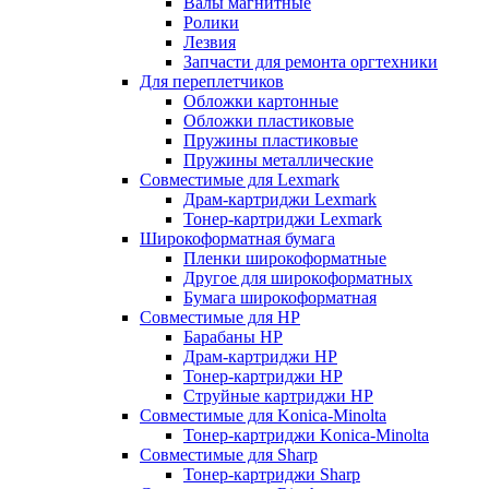
Валы магнитные
Ролики
Лезвия
Запчасти для ремонта оргтехники
Для переплетчиков
Обложки картонные
Обложки пластиковые
Пружины пластиковые
Пружины металлические
Совместимые для Lexmark
Драм-картриджи Lexmark
Тонер-картриджи Lexmark
Широкоформатная бумага
Пленки широкоформатные
Другое для широкоформатных
Бумага широкоформатная
Совместимые для HP
Барабаны HP
Драм-картриджи HP
Тонер-картриджи HP
Струйные картриджи HP
Совместимые для Konica-Minolta
Тонер-картриджи Konica-Minolta
Совместимые для Sharp
Тонер-картриджи Sharp