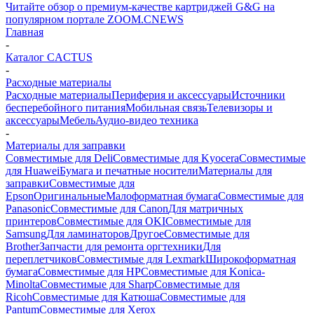
Читайте обзор о премиум-качестве картриджей G&G на
популярном портале ZOOM.CNEWS
Главная
-
Каталог CACTUS
-
Расходные материалы
Расходные материалы
Периферия и аксессуары
Источники
бесперебойного питания
Мобильная связь
Телевизоры и
аксессуары
Мебель
Аудио-видео техника
-
Материалы для заправки
Совместимые для Deli
Совместимые для Kyocera
Совместимые
для Huawei
Бумага и печатные носители
Материалы для
заправки
Совместимые для
Epson
Оригинальные
Малоформатная бумага
Совместимые для
Panasonic
Совместимые для Canon
Для матричных
принтеров
Совместимые для OKI
Совместимые для
Samsung
Для ламинаторов
Другое
Совместимые для
Brother
Запчасти для ремонта оргтехники
Для
переплетчиков
Совместимые для Lexmark
Широкоформатная
бумага
Совместимые для HP
Совместимые для Konica-
Minolta
Совместимые для Sharp
Совместимые для
Ricoh
Совместимые для Катюша
Совместимые для
Pantum
Совместимые для Xerox