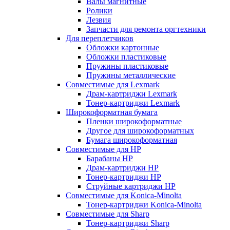
Валы магнитные
Ролики
Лезвия
Запчасти для ремонта оргтехники
Для переплетчиков
Обложки картонные
Обложки пластиковые
Пружины пластиковые
Пружины металлические
Совместимые для Lexmark
Драм-картриджи Lexmark
Тонер-картриджи Lexmark
Широкоформатная бумага
Пленки широкоформатные
Другое для широкоформатных
Бумага широкоформатная
Совместимые для HP
Барабаны HP
Драм-картриджи HP
Тонер-картриджи HP
Струйные картриджи HP
Совместимые для Konica-Minolta
Тонер-картриджи Konica-Minolta
Совместимые для Sharp
Тонер-картриджи Sharp