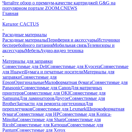
Читайте обзор о премиум-качестве картриджей G&G на
популярном портале ZOOM.CNEWS
Главная
-
Каталог CACTUS
-
Расходные материалы
Расходные материалы
Периферия и аксессуары
Источники
бесперебойного питания
Мобильная связь
Телевизоры и
аксессуары
Мебель
Аудио-видео техника
-
Материалы для заправки
Совместимые для Deli
Совместимые для Kyocera
Совместимые
для Huawei
Бумага и печатные носители
Материалы для
заправки
Совместимые для
Epson
Оригинальные
Малоформатная бумага
Совместимые для
Panasonic
Совместимые для Canon
Для матричных
принтеров
Совместимые для OKI
Совместимые для
Samsung
Для ламинаторов
Другое
Совместимые для
Brother
Запчасти для ремонта оргтехники
Для
переплетчиков
Совместимые для Lexmark
Широкоформатная
бумага
Совместимые для HP
Совместимые для Konica-
Minolta
Совместимые для Sharp
Совместимые для
Ricoh
Совместимые для Катюша
Совместимые для
Pantum
Совместимые для Xerox