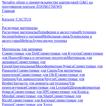
Читайте обзор о премиум-качестве картриджей G&G на
популярном портале ZOOM.CNEWS
Главная
-
Каталог CACTUS
-
Расходные материалы
Расходные материалы
Периферия и аксессуары
Источники
бесперебойного питания
Мобильная связь
Телевизоры и
аксессуары
Мебель
Аудио-видео техника
-
Материалы для заправки
Совместимые для Deli
Совместимые для Kyocera
Совместимые
для Huawei
Бумага и печатные носители
Материалы для
заправки
Совместимые для
Epson
Оригинальные
Малоформатная бумага
Совместимые для
Panasonic
Совместимые для Canon
Для матричных
принтеров
Совместимые для OKI
Совместимые для
Samsung
Для ламинаторов
Другое
Совместимые для
Brother
Запчасти для ремонта оргтехники
Для
переплетчиков
Совместимые для Lexmark
Широкоформатная
бумага
Совместимые для HP
Совместимые для Konica-
Minolta
Совместимые для Sharp
Совместимые для
Ricoh
Совместимые для Катюша
Совместимые для
Pantum
Совместимые для Xerox