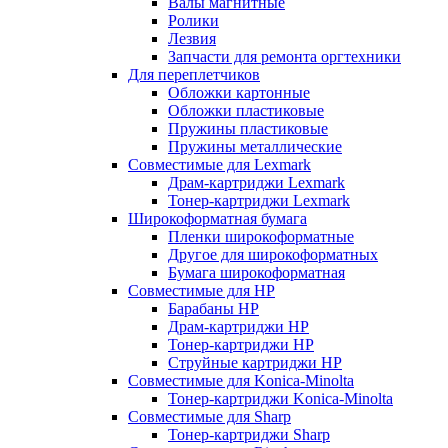
Валы магнитные
Ролики
Лезвия
Запчасти для ремонта оргтехники
Для переплетчиков
Обложки картонные
Обложки пластиковые
Пружины пластиковые
Пружины металлические
Совместимые для Lexmark
Драм-картриджи Lexmark
Тонер-картриджи Lexmark
Широкоформатная бумага
Пленки широкоформатные
Другое для широкоформатных
Бумага широкоформатная
Совместимые для HP
Барабаны HP
Драм-картриджи HP
Тонер-картриджи HP
Струйные картриджи HP
Совместимые для Konica-Minolta
Тонер-картриджи Konica-Minolta
Совместимые для Sharp
Тонер-картриджи Sharp