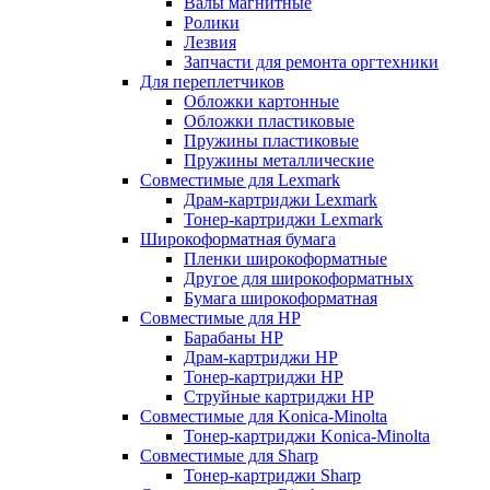
Валы магнитные
Ролики
Лезвия
Запчасти для ремонта оргтехники
Для переплетчиков
Обложки картонные
Обложки пластиковые
Пружины пластиковые
Пружины металлические
Совместимые для Lexmark
Драм-картриджи Lexmark
Тонер-картриджи Lexmark
Широкоформатная бумага
Пленки широкоформатные
Другое для широкоформатных
Бумага широкоформатная
Совместимые для HP
Барабаны HP
Драм-картриджи HP
Тонер-картриджи HP
Струйные картриджи HP
Совместимые для Konica-Minolta
Тонер-картриджи Konica-Minolta
Совместимые для Sharp
Тонер-картриджи Sharp