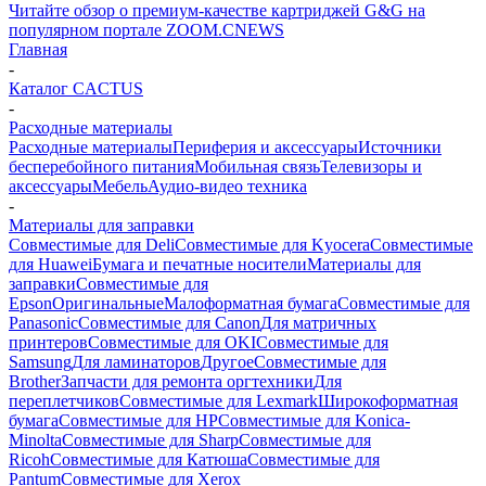
Читайте обзор о премиум-качестве картриджей G&G на
популярном портале ZOOM.CNEWS
Главная
-
Каталог CACTUS
-
Расходные материалы
Расходные материалы
Периферия и аксессуары
Источники
бесперебойного питания
Мобильная связь
Телевизоры и
аксессуары
Мебель
Аудио-видео техника
-
Материалы для заправки
Совместимые для Deli
Совместимые для Kyocera
Совместимые
для Huawei
Бумага и печатные носители
Материалы для
заправки
Совместимые для
Epson
Оригинальные
Малоформатная бумага
Совместимые для
Panasonic
Совместимые для Canon
Для матричных
принтеров
Совместимые для OKI
Совместимые для
Samsung
Для ламинаторов
Другое
Совместимые для
Brother
Запчасти для ремонта оргтехники
Для
переплетчиков
Совместимые для Lexmark
Широкоформатная
бумага
Совместимые для HP
Совместимые для Konica-
Minolta
Совместимые для Sharp
Совместимые для
Ricoh
Совместимые для Катюша
Совместимые для
Pantum
Совместимые для Xerox