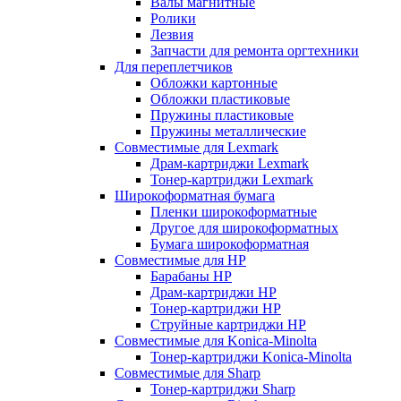
Валы магнитные
Ролики
Лезвия
Запчасти для ремонта оргтехники
Для переплетчиков
Обложки картонные
Обложки пластиковые
Пружины пластиковые
Пружины металлические
Совместимые для Lexmark
Драм-картриджи Lexmark
Тонер-картриджи Lexmark
Широкоформатная бумага
Пленки широкоформатные
Другое для широкоформатных
Бумага широкоформатная
Совместимые для HP
Барабаны HP
Драм-картриджи HP
Тонер-картриджи HP
Струйные картриджи HP
Совместимые для Konica-Minolta
Тонер-картриджи Konica-Minolta
Совместимые для Sharp
Тонер-картриджи Sharp