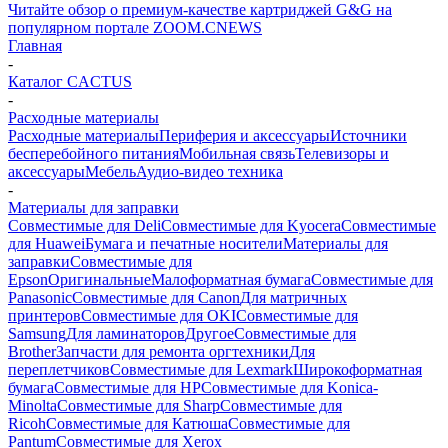
Читайте обзор о премиум-качестве картриджей G&G на
популярном портале ZOOM.CNEWS
Главная
-
Каталог CACTUS
-
Расходные материалы
Расходные материалы
Периферия и аксессуары
Источники
бесперебойного питания
Мобильная связь
Телевизоры и
аксессуары
Мебель
Аудио-видео техника
-
Материалы для заправки
Совместимые для Deli
Совместимые для Kyocera
Совместимые
для Huawei
Бумага и печатные носители
Материалы для
заправки
Совместимые для
Epson
Оригинальные
Малоформатная бумага
Совместимые для
Panasonic
Совместимые для Canon
Для матричных
принтеров
Совместимые для OKI
Совместимые для
Samsung
Для ламинаторов
Другое
Совместимые для
Brother
Запчасти для ремонта оргтехники
Для
переплетчиков
Совместимые для Lexmark
Широкоформатная
бумага
Совместимые для HP
Совместимые для Konica-
Minolta
Совместимые для Sharp
Совместимые для
Ricoh
Совместимые для Катюша
Совместимые для
Pantum
Совместимые для Xerox