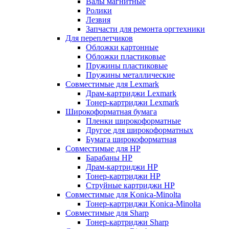
Валы магнитные
Ролики
Лезвия
Запчасти для ремонта оргтехники
Для переплетчиков
Обложки картонные
Обложки пластиковые
Пружины пластиковые
Пружины металлические
Совместимые для Lexmark
Драм-картриджи Lexmark
Тонер-картриджи Lexmark
Широкоформатная бумага
Пленки широкоформатные
Другое для широкоформатных
Бумага широкоформатная
Совместимые для HP
Барабаны HP
Драм-картриджи HP
Тонер-картриджи HP
Струйные картриджи HP
Совместимые для Konica-Minolta
Тонер-картриджи Konica-Minolta
Совместимые для Sharp
Тонер-картриджи Sharp