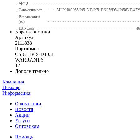
Бренд
Совместимость
ML2950/2955/2951ND/2951D/2956DW/2956ND/47
Вес упаковки
(ед)
EANCode
46
Характеристики
Артикул
2111838
Партномер
CS-CHIP-S-D103L
WARRANTY
12
Дополнительно
Компания
Помощь
Информация
О компании
Новости
Акции
Услуги
Оптовикам
Помощь