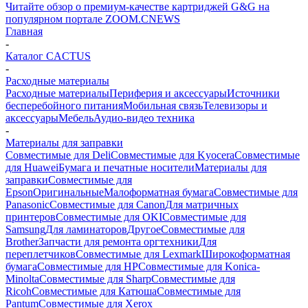
Читайте обзор о премиум-качестве картриджей G&G на
популярном портале ZOOM.CNEWS
Главная
-
Каталог CACTUS
-
Расходные материалы
Расходные материалы
Периферия и аксессуары
Источники
бесперебойного питания
Мобильная связь
Телевизоры и
аксессуары
Мебель
Аудио-видео техника
-
Материалы для заправки
Совместимые для Deli
Совместимые для Kyocera
Совместимые
для Huawei
Бумага и печатные носители
Материалы для
заправки
Совместимые для
Epson
Оригинальные
Малоформатная бумага
Совместимые для
Panasonic
Совместимые для Canon
Для матричных
принтеров
Совместимые для OKI
Совместимые для
Samsung
Для ламинаторов
Другое
Совместимые для
Brother
Запчасти для ремонта оргтехники
Для
переплетчиков
Совместимые для Lexmark
Широкоформатная
бумага
Совместимые для HP
Совместимые для Konica-
Minolta
Совместимые для Sharp
Совместимые для
Ricoh
Совместимые для Катюша
Совместимые для
Pantum
Совместимые для Xerox