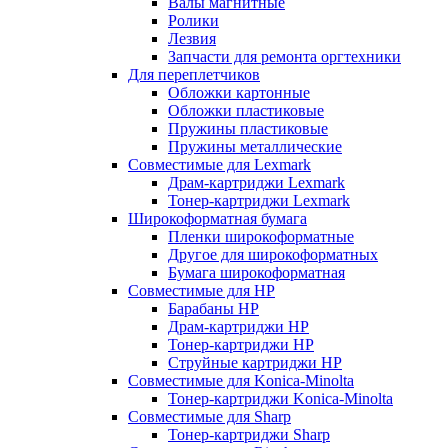
Валы магнитные
Ролики
Лезвия
Запчасти для ремонта оргтехники
Для переплетчиков
Обложки картонные
Обложки пластиковые
Пружины пластиковые
Пружины металлические
Совместимые для Lexmark
Драм-картриджи Lexmark
Тонер-картриджи Lexmark
Широкоформатная бумага
Пленки широкоформатные
Другое для широкоформатных
Бумага широкоформатная
Совместимые для HP
Барабаны HP
Драм-картриджи HP
Тонер-картриджи HP
Струйные картриджи HP
Совместимые для Konica-Minolta
Тонер-картриджи Konica-Minolta
Совместимые для Sharp
Тонер-картриджи Sharp