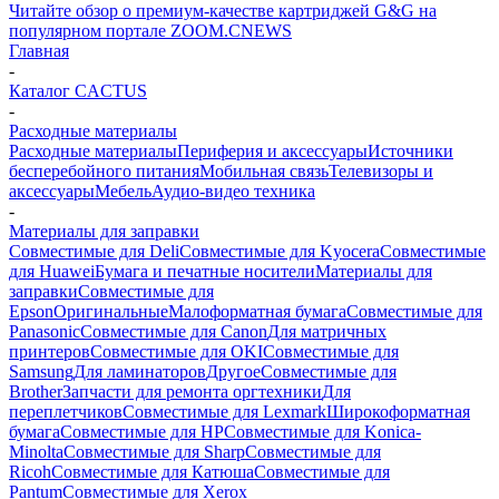
Читайте обзор о премиум-качестве картриджей G&G на
популярном портале ZOOM.CNEWS
Главная
-
Каталог CACTUS
-
Расходные материалы
Расходные материалы
Периферия и аксессуары
Источники
бесперебойного питания
Мобильная связь
Телевизоры и
аксессуары
Мебель
Аудио-видео техника
-
Материалы для заправки
Совместимые для Deli
Совместимые для Kyocera
Совместимые
для Huawei
Бумага и печатные носители
Материалы для
заправки
Совместимые для
Epson
Оригинальные
Малоформатная бумага
Совместимые для
Panasonic
Совместимые для Canon
Для матричных
принтеров
Совместимые для OKI
Совместимые для
Samsung
Для ламинаторов
Другое
Совместимые для
Brother
Запчасти для ремонта оргтехники
Для
переплетчиков
Совместимые для Lexmark
Широкоформатная
бумага
Совместимые для HP
Совместимые для Konica-
Minolta
Совместимые для Sharp
Совместимые для
Ricoh
Совместимые для Катюша
Совместимые для
Pantum
Совместимые для Xerox