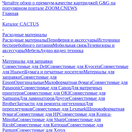
Читайте обзор о премиум-качестве картриджей G&G на
популярном портале ZOOM.CNEWS
Главная
-
Каталог CACTUS
-
Расходные материалы
Расходные материалы
Периферия и аксессуары
Источники
бесперебойного питания
Мобильная связь
Телевизоры и
аксессуары
Мебель
Аудио-видео техника
-
Материалы для заправки
Совместимые для Deli
Совместимые для Kyocera
Совместимые
для Huawei
Бумага и печатные носители
Материалы для
заправки
Совместимые для
Epson
Оригинальные
Малоформатная бумага
Совместимые для
Panasonic
Совместимые для Canon
Для матричных
принтеров
Совместимые для OKI
Совместимые для
Samsung
Для ламинаторов
Другое
Совместимые для
Brother
Запчасти для ремонта оргтехники
Для
переплетчиков
Совместимые для Lexmark
Широкоформатная
бумага
Совместимые для HP
Совместимые для Konica-
Minolta
Совместимые для Sharp
Совместимые для
Ricoh
Совместимые для Катюша
Совместимые для
Pantum
Совместимые для Xerox