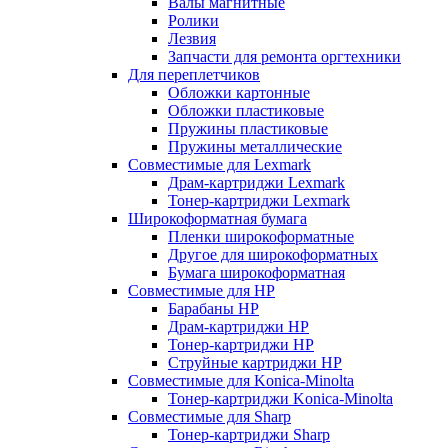
Валы магнитные
Ролики
Лезвия
Запчасти для ремонта оргтехники
Для переплетчиков
Обложки картонные
Обложки пластиковые
Пружины пластиковые
Пружины металлические
Совместимые для Lexmark
Драм-картриджи Lexmark
Тонер-картриджи Lexmark
Широкоформатная бумага
Пленки широкоформатные
Другое для широкоформатных
Бумага широкоформатная
Совместимые для HP
Барабаны HP
Драм-картриджи HP
Тонер-картриджи HP
Струйные картриджи HP
Совместимые для Konica-Minolta
Тонер-картриджи Konica-Minolta
Совместимые для Sharp
Тонер-картриджи Sharp