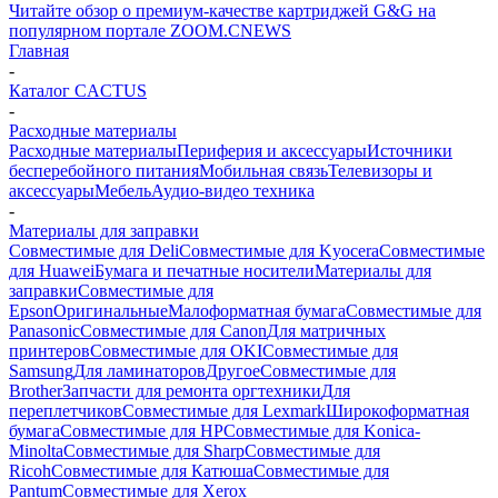
Читайте обзор о премиум-качестве картриджей G&G на
популярном портале ZOOM.CNEWS
Главная
-
Каталог CACTUS
-
Расходные материалы
Расходные материалы
Периферия и аксессуары
Источники
бесперебойного питания
Мобильная связь
Телевизоры и
аксессуары
Мебель
Аудио-видео техника
-
Материалы для заправки
Совместимые для Deli
Совместимые для Kyocera
Совместимые
для Huawei
Бумага и печатные носители
Материалы для
заправки
Совместимые для
Epson
Оригинальные
Малоформатная бумага
Совместимые для
Panasonic
Совместимые для Canon
Для матричных
принтеров
Совместимые для OKI
Совместимые для
Samsung
Для ламинаторов
Другое
Совместимые для
Brother
Запчасти для ремонта оргтехники
Для
переплетчиков
Совместимые для Lexmark
Широкоформатная
бумага
Совместимые для HP
Совместимые для Konica-
Minolta
Совместимые для Sharp
Совместимые для
Ricoh
Совместимые для Катюша
Совместимые для
Pantum
Совместимые для Xerox