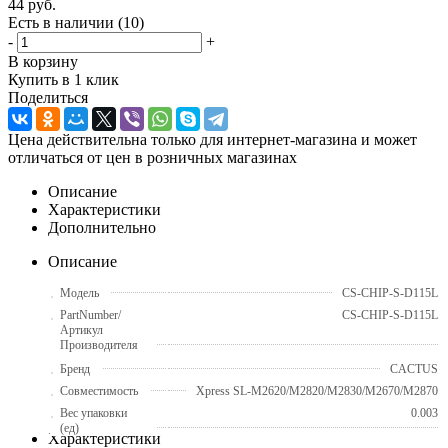
44
руб.
Есть в наличии
(10)
-
+
В корзину
Купить в 1 клик
Поделиться
Цена действительна только для интернет-магазина и может
отличаться от цен в розничных магазинах
Описание
Характеристики
Дополнительно
Описание
Модель
CS-CHIP-S-D115L
PartNumber/
CS-CHIP-S-D115L
Артикул
Производителя
Бренд
CACTUS
Совместимость
Xpress SL-M2620/M2820/M2830/M2670/M2870
Вес упаковки
0.003
(ед)
Характеристики