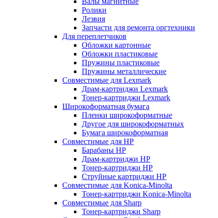
Валы магнитные
Ролики
Лезвия
Запчасти для ремонта оргтехники
Для переплетчиков
Обложки картонные
Обложки пластиковые
Пружины пластиковые
Пружины металлические
Совместимые для Lexmark
Драм-картриджи Lexmark
Тонер-картриджи Lexmark
Широкоформатная бумага
Пленки широкоформатные
Другое для широкоформатных
Бумага широкоформатная
Совместимые для HP
Барабаны HP
Драм-картриджи HP
Тонер-картриджи HP
Струйные картриджи HP
Совместимые для Konica-Minolta
Тонер-картриджи Konica-Minolta
Совместимые для Sharp
Тонер-картриджи Sharp