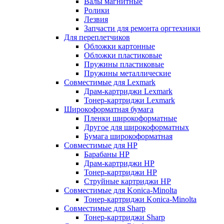
Валы магнитные
Ролики
Лезвия
Запчасти для ремонта оргтехники
Для переплетчиков
Обложки картонные
Обложки пластиковые
Пружины пластиковые
Пружины металлические
Совместимые для Lexmark
Драм-картриджи Lexmark
Тонер-картриджи Lexmark
Широкоформатная бумага
Пленки широкоформатные
Другое для широкоформатных
Бумага широкоформатная
Совместимые для HP
Барабаны HP
Драм-картриджи HP
Тонер-картриджи HP
Струйные картриджи HP
Совместимые для Konica-Minolta
Тонер-картриджи Konica-Minolta
Совместимые для Sharp
Тонер-картриджи Sharp