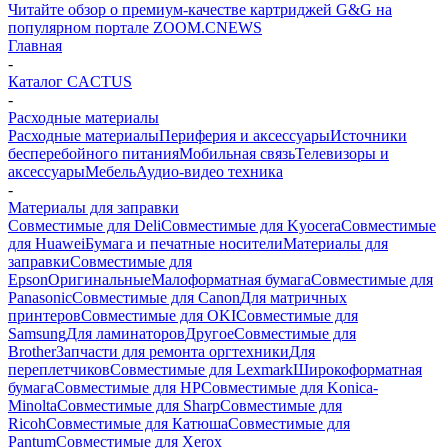
Читайте обзор о премиум-качестве картриджей G&G на
популярном портале ZOOM.CNEWS
Главная
-
Каталог CACTUS
-
Расходные материалы
Расходные материалы
Периферия и аксессуары
Источники
бесперебойного питания
Мобильная связь
Телевизоры и
аксессуары
Мебель
Аудио-видео техника
-
Материалы для заправки
Совместимые для Deli
Совместимые для Kyocera
Совместимые
для Huawei
Бумага и печатные носители
Материалы для
заправки
Совместимые для
Epson
Оригинальные
Малоформатная бумага
Совместимые для
Panasonic
Совместимые для Canon
Для матричных
принтеров
Совместимые для OKI
Совместимые для
Samsung
Для ламинаторов
Другое
Совместимые для
Brother
Запчасти для ремонта оргтехники
Для
переплетчиков
Совместимые для Lexmark
Широкоформатная
бумага
Совместимые для HP
Совместимые для Konica-
Minolta
Совместимые для Sharp
Совместимые для
Ricoh
Совместимые для Катюша
Совместимые для
Pantum
Совместимые для Xerox