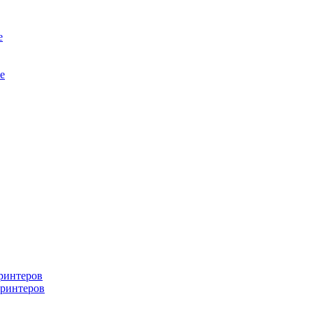
е
е
ринтеров
ринтеров