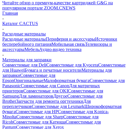
Читайте обзор о премиум-качестве картриджей G&G на
популярном портале ZOOM.CNEWS
Главная
-
Каталог CACTUS
-
Расходные материалы
Расходные материалы
Периферия и аксессуары
Источники
бесперебойного питания
Мобильная связь
Телевизоры и
аксессуары
Мебель
Аудио-видео техника
-
Материалы для заправки
Совместимые для Deli
Совместимые для Kyocera
Совместимые
для Huawei
Бумага и печатные носители
Материалы для
заправки
Совместимые для
Epson
Оригинальные
Малоформатная бумага
Совместимые для
Panasonic
Совместимые для Canon
Для матричных
принтеров
Совместимые для OKI
Совместимые для
Samsung
Для ламинаторов
Другое
Совместимые для
Brother
Запчасти для ремонта оргтехники
Для
переплетчиков
Совместимые для Lexmark
Широкоформатная
бумага
Совместимые для HP
Совместимые для Konica-
Minolta
Совместимые для Sharp
Совместимые для
Ricoh
Совместимые для Катюша
Совместимые для
Pantum
Совместимые для Xerox