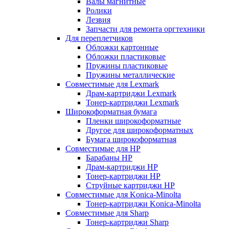
Валы магнитные
Ролики
Лезвия
Запчасти для ремонта оргтехники
Для переплетчиков
Обложки картонные
Обложки пластиковые
Пружины пластиковые
Пружины металлические
Совместимые для Lexmark
Драм-картриджи Lexmark
Тонер-картриджи Lexmark
Широкоформатная бумага
Пленки широкоформатные
Другое для широкоформатных
Бумага широкоформатная
Совместимые для HP
Барабаны HP
Драм-картриджи HP
Тонер-картриджи HP
Струйные картриджи HP
Совместимые для Konica-Minolta
Тонер-картриджи Konica-Minolta
Совместимые для Sharp
Тонер-картриджи Sharp