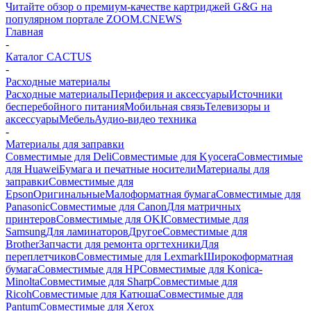
Читайте обзор о премиум-качестве картриджей G&G на
популярном портале ZOOM.CNEWS
Главная
-
Каталог CACTUS
-
Расходные материалы
Расходные материалы
Периферия и аксессуары
Источники
бесперебойного питания
Мобильная связь
Телевизоры и
аксессуары
Мебель
Аудио-видео техника
-
Материалы для заправки
Совместимые для Deli
Совместимые для Kyocera
Совместимые
для Huawei
Бумага и печатные носители
Материалы для
заправки
Совместимые для
Epson
Оригинальные
Малоформатная бумага
Совместимые для
Panasonic
Совместимые для Canon
Для матричных
принтеров
Совместимые для OKI
Совместимые для
Samsung
Для ламинаторов
Другое
Совместимые для
Brother
Запчасти для ремонта оргтехники
Для
переплетчиков
Совместимые для Lexmark
Широкоформатная
бумага
Совместимые для HP
Совместимые для Konica-
Minolta
Совместимые для Sharp
Совместимые для
Ricoh
Совместимые для Катюша
Совместимые для
Pantum
Совместимые для Xerox