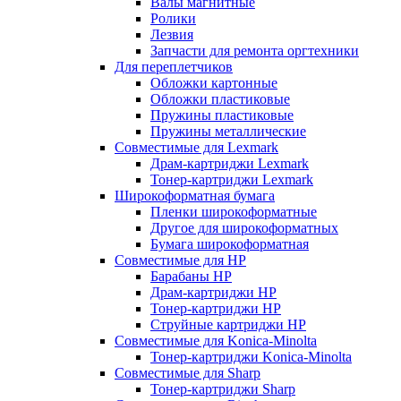
Валы магнитные
Ролики
Лезвия
Запчасти для ремонта оргтехники
Для переплетчиков
Обложки картонные
Обложки пластиковые
Пружины пластиковые
Пружины металлические
Совместимые для Lexmark
Драм-картриджи Lexmark
Тонер-картриджи Lexmark
Широкоформатная бумага
Пленки широкоформатные
Другое для широкоформатных
Бумага широкоформатная
Совместимые для HP
Барабаны HP
Драм-картриджи HP
Тонер-картриджи HP
Струйные картриджи HP
Совместимые для Konica-Minolta
Тонер-картриджи Konica-Minolta
Совместимые для Sharp
Тонер-картриджи Sharp