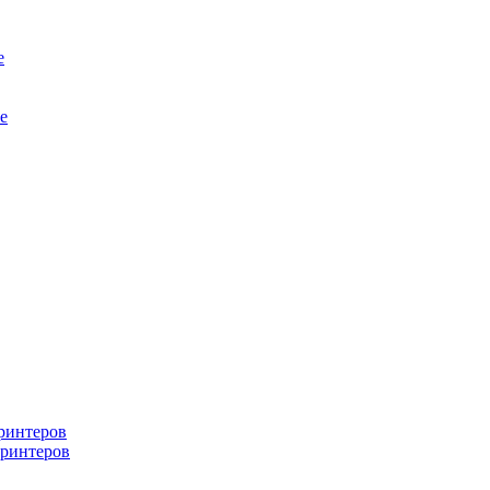
е
е
ринтеров
ринтеров