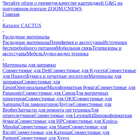
Читайте обзор о премиум-качестве картриджей G&G на
популярном портале ZOOM.CNEWS
Главная
-
Каталог CACTUS
-
Расходные материалы
Расходные материалы
Периферия и аксессуары
Источники
бесперебойного питания
Мобильная связь
Телевизоры и
аксессуары
Мебель
Аудио-видео техника
-
Материалы для заправки
Совместимые для Deli
Совместимые для Kyocera
Совместимые
для Huawei
Бумага и печатные носители
Материалы для
заправки
Совместимые для
Epson
Оригинальные
Малоформатная бумага
Совместимые для
Panasonic
Совместимые для Canon
Для матричных
принтеров
Совместимые для OKI
Совместимые для
Samsung
Для ламинаторов
Другое
Совместимые для
Brother
Запчасти для ремонта оргтехники
Для
переплетчиков
Совместимые для Lexmark
Широкоформатная
бумага
Совместимые для HP
Совместимые для Konica-
Minolta
Совместимые для Sharp
Совместимые для
Ricoh
Совместимые для Катюша
Совместимые для
Pantum
Совместимые для Xerox