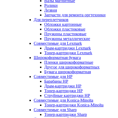
Валы магнитные
Ролики
Лезвия
Запчасти для ремонта оргтехники
Для переплетчиков
Обложки картонные
Обложки пластиковые
Пружины пластиковые
Пружины металлические
Совместимые для Lexmark
Драм-картриджи Lexmark
Тонер-картриджи Lexmark
Широкоформатная бумага
Пленки широкоформатные
Другое для широкоформатных
Бумага широкоформатная
Совместимые для HP
Барабаны HP
Драм-картриджи HP
Тонер-картриджи HP
Струйные картриджи HP
Совместимые для Konica-Minolta
Тонер-картриджи Konica-Minolta
Совместимые для Sharp
Тонер-картриджи Sharp