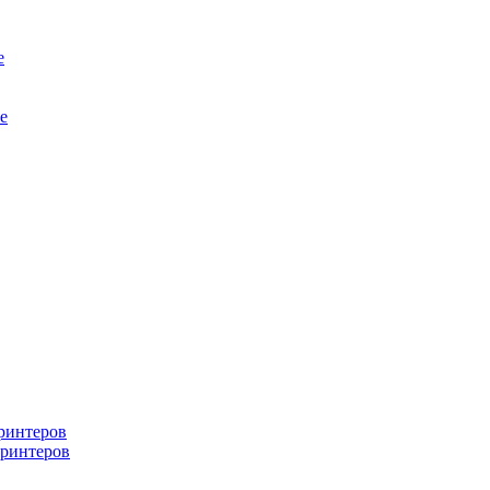
е
е
ринтеров
ринтеров