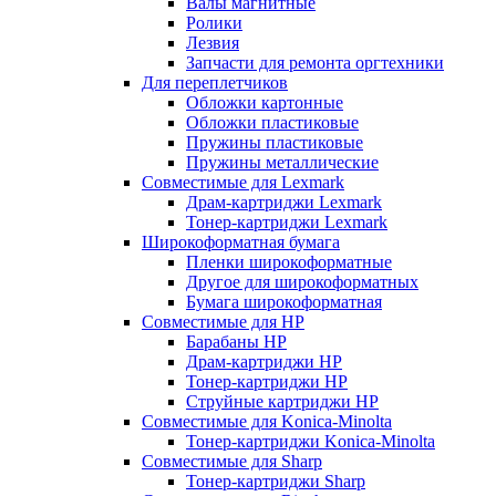
Валы магнитные
Ролики
Лезвия
Запчасти для ремонта оргтехники
Для переплетчиков
Обложки картонные
Обложки пластиковые
Пружины пластиковые
Пружины металлические
Совместимые для Lexmark
Драм-картриджи Lexmark
Тонер-картриджи Lexmark
Широкоформатная бумага
Пленки широкоформатные
Другое для широкоформатных
Бумага широкоформатная
Совместимые для HP
Барабаны HP
Драм-картриджи HP
Тонер-картриджи HP
Струйные картриджи HP
Совместимые для Konica-Minolta
Тонер-картриджи Konica-Minolta
Совместимые для Sharp
Тонер-картриджи Sharp