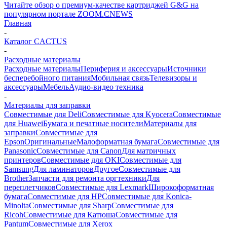
Читайте обзор о премиум-качестве картриджей G&G на
популярном портале ZOOM.CNEWS
Главная
-
Каталог CACTUS
-
Расходные материалы
Расходные материалы
Периферия и аксессуары
Источники
бесперебойного питания
Мобильная связь
Телевизоры и
аксессуары
Мебель
Аудио-видео техника
-
Материалы для заправки
Совместимые для Deli
Совместимые для Kyocera
Совместимые
для Huawei
Бумага и печатные носители
Материалы для
заправки
Совместимые для
Epson
Оригинальные
Малоформатная бумага
Совместимые для
Panasonic
Совместимые для Canon
Для матричных
принтеров
Совместимые для OKI
Совместимые для
Samsung
Для ламинаторов
Другое
Совместимые для
Brother
Запчасти для ремонта оргтехники
Для
переплетчиков
Совместимые для Lexmark
Широкоформатная
бумага
Совместимые для HP
Совместимые для Konica-
Minolta
Совместимые для Sharp
Совместимые для
Ricoh
Совместимые для Катюша
Совместимые для
Pantum
Совместимые для Xerox