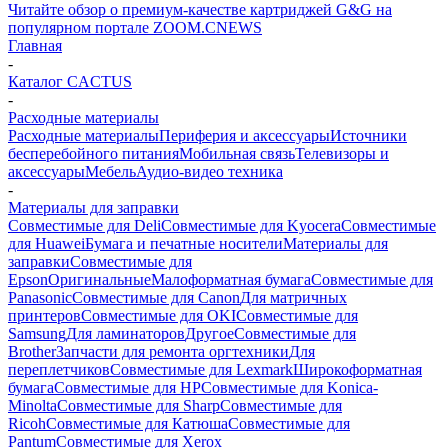
Читайте обзор о премиум-качестве картриджей G&G на
популярном портале ZOOM.CNEWS
Главная
-
Каталог CACTUS
-
Расходные материалы
Расходные материалы
Периферия и аксессуары
Источники
бесперебойного питания
Мобильная связь
Телевизоры и
аксессуары
Мебель
Аудио-видео техника
-
Материалы для заправки
Совместимые для Deli
Совместимые для Kyocera
Совместимые
для Huawei
Бумага и печатные носители
Материалы для
заправки
Совместимые для
Epson
Оригинальные
Малоформатная бумага
Совместимые для
Panasonic
Совместимые для Canon
Для матричных
принтеров
Совместимые для OKI
Совместимые для
Samsung
Для ламинаторов
Другое
Совместимые для
Brother
Запчасти для ремонта оргтехники
Для
переплетчиков
Совместимые для Lexmark
Широкоформатная
бумага
Совместимые для HP
Совместимые для Konica-
Minolta
Совместимые для Sharp
Совместимые для
Ricoh
Совместимые для Катюша
Совместимые для
Pantum
Совместимые для Xerox