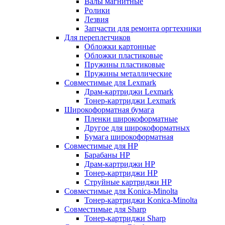
Валы магнитные
Ролики
Лезвия
Запчасти для ремонта оргтехники
Для переплетчиков
Обложки картонные
Обложки пластиковые
Пружины пластиковые
Пружины металлические
Совместимые для Lexmark
Драм-картриджи Lexmark
Тонер-картриджи Lexmark
Широкоформатная бумага
Пленки широкоформатные
Другое для широкоформатных
Бумага широкоформатная
Совместимые для HP
Барабаны HP
Драм-картриджи HP
Тонер-картриджи HP
Струйные картриджи HP
Совместимые для Konica-Minolta
Тонер-картриджи Konica-Minolta
Совместимые для Sharp
Тонер-картриджи Sharp