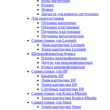
Валы магнитные
Ролики
Лезвия
Запчасти для ремонта оргтехники
Для переплетчиков
Обложки картонные
Обложки пластиковые
Пружины пластиковые
Пружины металлические
Совместимые для Lexmark
Драм-картриджи Lexmark
Тонер-картриджи Lexmark
Широкоформатная бумага
Пленки широкоформатные
Другое для широкоформатных
Бумага широкоформатная
Совместимые для HP
Барабаны HP
Драм-картриджи HP
Тонер-картриджи HP
Струйные картриджи HP
Совместимые для Konica-Minolta
Тонер-картриджи Konica-Minolta
Совместимые для Sharp
Тонер-картриджи Sharp