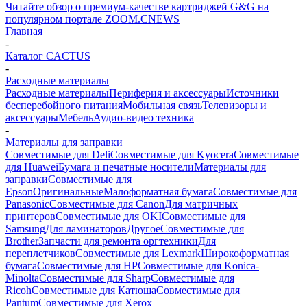
Читайте обзор о премиум-качестве картриджей G&G на
популярном портале ZOOM.CNEWS
Главная
-
Каталог CACTUS
-
Расходные материалы
Расходные материалы
Периферия и аксессуары
Источники
бесперебойного питания
Мобильная связь
Телевизоры и
аксессуары
Мебель
Аудио-видео техника
-
Материалы для заправки
Совместимые для Deli
Совместимые для Kyocera
Совместимые
для Huawei
Бумага и печатные носители
Материалы для
заправки
Совместимые для
Epson
Оригинальные
Малоформатная бумага
Совместимые для
Panasonic
Совместимые для Canon
Для матричных
принтеров
Совместимые для OKI
Совместимые для
Samsung
Для ламинаторов
Другое
Совместимые для
Brother
Запчасти для ремонта оргтехники
Для
переплетчиков
Совместимые для Lexmark
Широкоформатная
бумага
Совместимые для HP
Совместимые для Konica-
Minolta
Совместимые для Sharp
Совместимые для
Ricoh
Совместимые для Катюша
Совместимые для
Pantum
Совместимые для Xerox