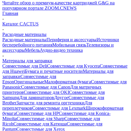
Читайте обзор о премиум-качестве картриджей G&G на
популярном портале ZOOM.CNEWS
Главная
-
Каталог CACTUS
-
Расходные материалы
Расходные материалы
Периферия и аксессуары
Источники
бесперебойного питания
Мобильная связь
Телевизоры и
аксессуары
Мебель
Аудио-видео техника
-
Материалы для заправки
Совместимые для Deli
Совместимые для Kyocera
Совместимые
для Huawei
Бумага и печатные носители
Материалы для
заправки
Совместимые для
Epson
Оригинальные
Малоформатная бумага
Совместимые для
Panasonic
Совместимые для Canon
Для матричных
принтеров
Совместимые для OKI
Совместимые для
Samsung
Для ламинаторов
Другое
Совместимые для
Brother
Запчасти для ремонта оргтехники
Для
переплетчиков
Совместимые для Lexmark
Широкоформатная
бумага
Совместимые для HP
Совместимые для Konica-
Minolta
Совместимые для Sharp
Совместимые для
Ricoh
Совместимые для Катюша
Совместимые для
Pantum
Совместимые для Xerox