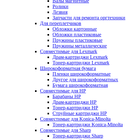
Валы магнитные
Ролики
Лезвия
Запчасти для ремонта оргтехники
Для переплетчиков
Обложки картонные
Обложки пластиковые
Пружины пластиковые
Пружины металлические
Совместимые для Lexmark
Драм-картриджи Lexmark
Тонер-картриджи Lexmark
Широкоформатная бумага
Пленки широкоформатные
Другое для широкоформатных
Бумага широкоформатная
Совместимые для HP
Барабаны HP
Драм-картриджи HP
Тонер-картриджи HP
Струйные картриджи HP
Совместимые для Konica-Minolta
Тонер-картриджи Konica-Minolta
Совместимые для Sharp
Тонер-картриджи Sharp