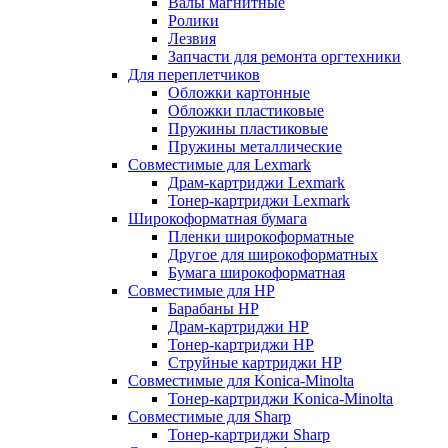
Валы магнитные
Ролики
Лезвия
Запчасти для ремонта оргтехники
Для переплетчиков
Обложки картонные
Обложки пластиковые
Пружины пластиковые
Пружины металлические
Совместимые для Lexmark
Драм-картриджи Lexmark
Тонер-картриджи Lexmark
Широкоформатная бумага
Пленки широкоформатные
Другое для широкоформатных
Бумага широкоформатная
Совместимые для HP
Барабаны HP
Драм-картриджи HP
Тонер-картриджи HP
Струйные картриджи HP
Совместимые для Konica-Minolta
Тонер-картриджи Konica-Minolta
Совместимые для Sharp
Тонер-картриджи Sharp