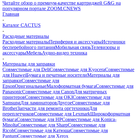
Читайте обзор о премиум-качестве картриджей G&G на
популярном портале ZOOM.CNEWS
Главная
-
Каталог CACTUS
-
Расходные материалы
Расходные материалы
Периферия и аксессуары
Источники
бесперебойного питания
Мобильная связь
Телевизоры и
аксессуары
Мебель
Аудио-видео техника
-
Материалы для заправки
Совместимые для Deli
Совместимые для Kyocera
Совместимые
для Huawei
Бумага и печатные носители
Материалы для
заправки
Совместимые для
Epson
Оригинальные
Малоформатная бумага
Совместимые для
Panasonic
Совместимые для Canon
Для матричных
принтеров
Совместимые для OKI
Совместимые для
Samsung
Для ламинаторов
Другое
Совместимые для
Brother
Запчасти для ремонта оргтехники
Для
переплетчиков
Совместимые для Lexmark
Широкоформатная
бумага
Совместимые для HP
Совместимые для Konica-
Minolta
Совместимые для Sharp
Совместимые для
Ricoh
Совместимые для Катюша
Совместимые для
Pantum
Совместимые для Xerox