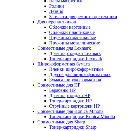
Валы магнитные
Ролики
Лезвия
Запчасти для ремонта оргтехники
Для переплетчиков
Обложки картонные
Обложки пластиковые
Пружины пластиковые
Пружины металлические
Совместимые для Lexmark
Драм-картриджи Lexmark
Тонер-картриджи Lexmark
Широкоформатная бумага
Пленки широкоформатные
Другое для широкоформатных
Бумага широкоформатная
Совместимые для HP
Барабаны HP
Драм-картриджи HP
Тонер-картриджи HP
Струйные картриджи HP
Совместимые для Konica-Minolta
Тонер-картриджи Konica-Minolta
Совместимые для Sharp
Тонер-картриджи Sharp