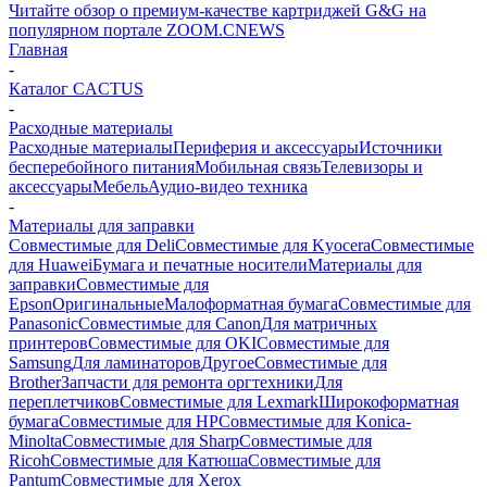
Читайте обзор о премиум-качестве картриджей G&G на
популярном портале ZOOM.CNEWS
Главная
-
Каталог CACTUS
-
Расходные материалы
Расходные материалы
Периферия и аксессуары
Источники
бесперебойного питания
Мобильная связь
Телевизоры и
аксессуары
Мебель
Аудио-видео техника
-
Материалы для заправки
Совместимые для Deli
Совместимые для Kyocera
Совместимые
для Huawei
Бумага и печатные носители
Материалы для
заправки
Совместимые для
Epson
Оригинальные
Малоформатная бумага
Совместимые для
Panasonic
Совместимые для Canon
Для матричных
принтеров
Совместимые для OKI
Совместимые для
Samsung
Для ламинаторов
Другое
Совместимые для
Brother
Запчасти для ремонта оргтехники
Для
переплетчиков
Совместимые для Lexmark
Широкоформатная
бумага
Совместимые для HP
Совместимые для Konica-
Minolta
Совместимые для Sharp
Совместимые для
Ricoh
Совместимые для Катюша
Совместимые для
Pantum
Совместимые для Xerox