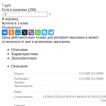
7
руб.
Есть в наличии
(200)
-
+
В корзину
Купить в 1 клик
Поделиться
Цена действительна только для интернет-магазина и может
отличаться от цен в розничных магазинах
Описание
Характеристики
Дополнительно
Описание
Модель
CS-CHIP-H-UN09X
PartNumber/
CS-CHIP-H-UN09X
Артикул
Производителя
Бренд
Совместимость
CF283A/CE285A/CB435A/CB436A/CE278A/CE255X
Can
Габариты