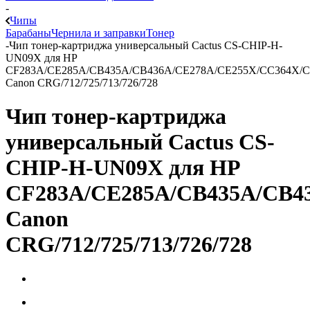
-
Чипы
Барабаны
Чернила и заправки
Тонер
-
Чип тонер-картриджа универсальный Cactus CS-CHIP-H-
UN09X для HP
CF283A/CE285A/CB435A/CB436A/CE278A/CE255X/CC364X/C
Canon CRG/712/725/713/726/728
Чип тонер-картриджа
универсальный Cactus CS-
CHIP-H-UN09X для HP
CF283A/CE285A/CB435A/CB4
Canon
CRG/712/725/713/726/728