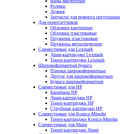
Валы магнитные
Ролики
Лезвия
Запчасти для ремонта оргтехники
Для переплетчиков
Обложки картонные
Обложки пластиковые
Пружины пластиковые
Пружины металлические
Совместимые для Lexmark
Драм-картриджи Lexmark
Тонер-картриджи Lexmark
Широкоформатная бумага
Пленки широкоформатные
Другое для широкоформатных
Бумага широкоформатная
Совместимые для HP
Барабаны HP
Драм-картриджи HP
Тонер-картриджи HP
Струйные картриджи HP
Совместимые для Konica-Minolta
Тонер-картриджи Konica-Minolta
Совместимые для Sharp
Тонер-картриджи Sharp