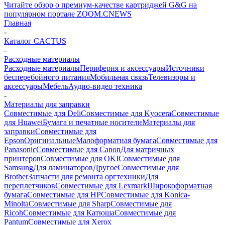
Читайте обзор о премиум-качестве картриджей G&G на
популярном портале ZOOM.CNEWS
Главная
-
Каталог CACTUS
-
Расходные материалы
Расходные материалы
Периферия и аксессуары
Источники
бесперебойного питания
Мобильная связь
Телевизоры и
аксессуары
Мебель
Аудио-видео техника
-
Материалы для заправки
Совместимые для Deli
Совместимые для Kyocera
Совместимые
для Huawei
Бумага и печатные носители
Материалы для
заправки
Совместимые для
Epson
Оригинальные
Малоформатная бумага
Совместимые для
Panasonic
Совместимые для Canon
Для матричных
принтеров
Совместимые для OKI
Совместимые для
Samsung
Для ламинаторов
Другое
Совместимые для
Brother
Запчасти для ремонта оргтехники
Для
переплетчиков
Совместимые для Lexmark
Широкоформатная
бумага
Совместимые для HP
Совместимые для Konica-
Minolta
Совместимые для Sharp
Совместимые для
Ricoh
Совместимые для Катюша
Совместимые для
Pantum
Совместимые для Xerox