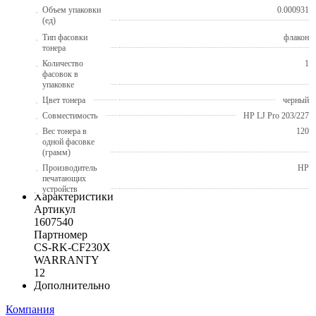
Объем упаковки
0.000931
(ед)
Тип фасовки
флакон
тонера
Количество
1
фасовок в
упаковке
Цвет тонера
черный
Совместимость
HP LJ Pro 203/227
Вес тонера в
120
одной фасовке
(грамм)
Производитель
HP
печатающих
устройств
Характеристики
Артикул
1607540
Партномер
CS-RK-CF230X
WARRANTY
12
Дополнительно
Компания