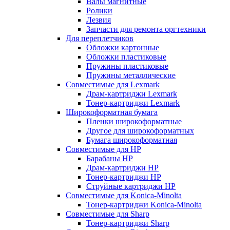
Валы магнитные
Ролики
Лезвия
Запчасти для ремонта оргтехники
Для переплетчиков
Обложки картонные
Обложки пластиковые
Пружины пластиковые
Пружины металлические
Совместимые для Lexmark
Драм-картриджи Lexmark
Тонер-картриджи Lexmark
Широкоформатная бумага
Пленки широкоформатные
Другое для широкоформатных
Бумага широкоформатная
Совместимые для HP
Барабаны HP
Драм-картриджи HP
Тонер-картриджи HP
Струйные картриджи HP
Совместимые для Konica-Minolta
Тонер-картриджи Konica-Minolta
Совместимые для Sharp
Тонер-картриджи Sharp