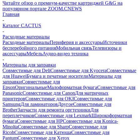
Читайте обзор о премиум-качестве картриджей G&G на
популярном портале ZOOM.CNEWS
Главная
-
Каталог CACTUS
-
Расходные материалы
Расходные материалы
Периферия и аксессуары
Источники
бесперебойного питания
Мобильная связь
Телевизоры и
аксессуары
Мебель
Аудио-видео техника
-
Материалы для заправки
Совместимые для Deli
Совместимые для Kyocera
Совместимые
для Huawei
Бумага и печатные носители
Материалы для
заправки
Совместимые для
Epson
Оригинальные
Малоформатная бумага
Совместимые для
Panasonic
Совместимые для Canon
Для матричных
принтеров
Совместимые для OKI
Совместимые для
Samsung
Для ламинаторов
Другое
Совместимые для
Brother
Запчасти для ремонта оргтехники
Для
переплетчиков
Совместимые для Lexmark
Широкоформатная
бумага
Совместимые для HP
Совместимые для Konica-
Minolta
Совместимые для Sharp
Совместимые для
Ricoh
Совместимые для Катюша
Совместимые для
Pantum
Совместимые для Xerox