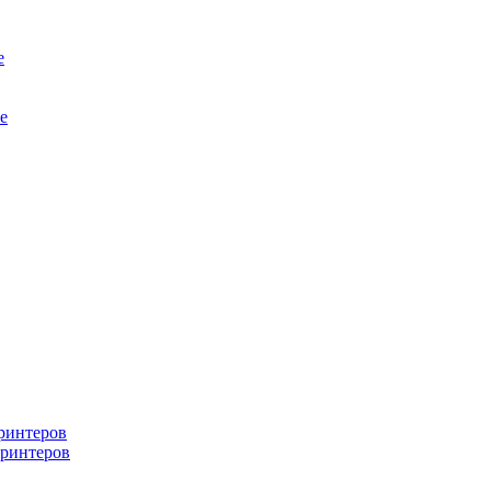
е
е
ринтеров
ринтеров