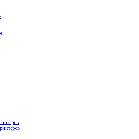
е
е
ринтеров
ринтеров