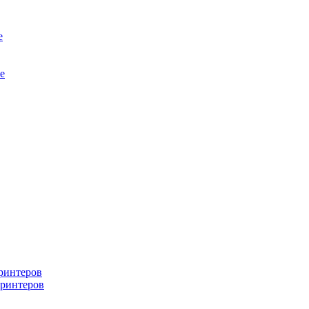
е
е
ринтеров
ринтеров