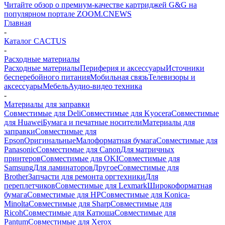
Читайте обзор о премиум-качестве картриджей G&G на
популярном портале ZOOM.CNEWS
Главная
-
Каталог CACTUS
-
Расходные материалы
Расходные материалы
Периферия и аксессуары
Источники
бесперебойного питания
Мобильная связь
Телевизоры и
аксессуары
Мебель
Аудио-видео техника
-
Материалы для заправки
Совместимые для Deli
Совместимые для Kyocera
Совместимые
для Huawei
Бумага и печатные носители
Материалы для
заправки
Совместимые для
Epson
Оригинальные
Малоформатная бумага
Совместимые для
Panasonic
Совместимые для Canon
Для матричных
принтеров
Совместимые для OKI
Совместимые для
Samsung
Для ламинаторов
Другое
Совместимые для
Brother
Запчасти для ремонта оргтехники
Для
переплетчиков
Совместимые для Lexmark
Широкоформатная
бумага
Совместимые для HP
Совместимые для Konica-
Minolta
Совместимые для Sharp
Совместимые для
Ricoh
Совместимые для Катюша
Совместимые для
Pantum
Совместимые для Xerox