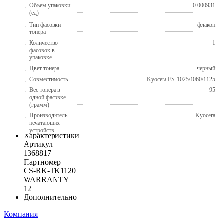
Объем упаковки
0.000931
(ед)
Тип фасовки
флакон
тонера
Количество
1
фасовок в
упаковке
Цвет тонера
черный
Совместимость
Kyocera FS-1025/1060/1125
Вес тонера в
95
одной фасовке
(грамм)
Производитель
Kyocera
печатающих
устройств
Характеристики
Артикул
1368817
Партномер
CS-RK-TK1120
WARRANTY
12
Дополнительно
Компания