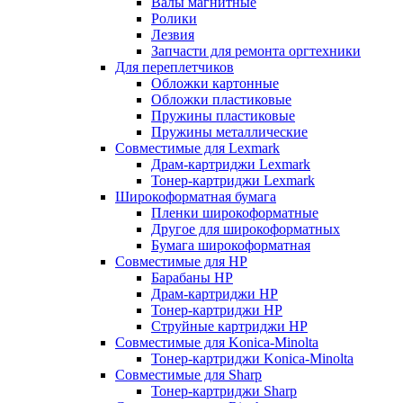
Валы магнитные
Ролики
Лезвия
Запчасти для ремонта оргтехники
Для переплетчиков
Обложки картонные
Обложки пластиковые
Пружины пластиковые
Пружины металлические
Совместимые для Lexmark
Драм-картриджи Lexmark
Тонер-картриджи Lexmark
Широкоформатная бумага
Пленки широкоформатные
Другое для широкоформатных
Бумага широкоформатная
Совместимые для HP
Барабаны HP
Драм-картриджи HP
Тонер-картриджи HP
Струйные картриджи HP
Совместимые для Konica-Minolta
Тонер-картриджи Konica-Minolta
Совместимые для Sharp
Тонер-картриджи Sharp