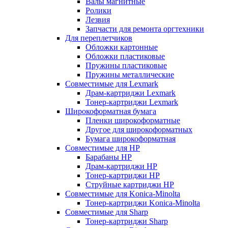
Валы магнитные
Ролики
Лезвия
Запчасти для ремонта оргтехники
Для переплетчиков
Обложки картонные
Обложки пластиковые
Пружины пластиковые
Пружины металлические
Совместимые для Lexmark
Драм-картриджи Lexmark
Тонер-картриджи Lexmark
Широкоформатная бумага
Пленки широкоформатные
Другое для широкоформатных
Бумага широкоформатная
Совместимые для HP
Барабаны HP
Драм-картриджи HP
Тонер-картриджи HP
Струйные картриджи HP
Совместимые для Konica-Minolta
Тонер-картриджи Konica-Minolta
Совместимые для Sharp
Тонер-картриджи Sharp