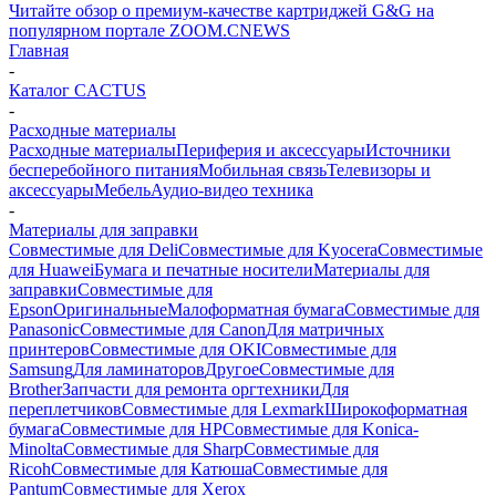
Читайте обзор о премиум-качестве картриджей G&G на
популярном портале ZOOM.CNEWS
Главная
-
Каталог CACTUS
-
Расходные материалы
Расходные материалы
Периферия и аксессуары
Источники
бесперебойного питания
Мобильная связь
Телевизоры и
аксессуары
Мебель
Аудио-видео техника
-
Материалы для заправки
Совместимые для Deli
Совместимые для Kyocera
Совместимые
для Huawei
Бумага и печатные носители
Материалы для
заправки
Совместимые для
Epson
Оригинальные
Малоформатная бумага
Совместимые для
Panasonic
Совместимые для Canon
Для матричных
принтеров
Совместимые для OKI
Совместимые для
Samsung
Для ламинаторов
Другое
Совместимые для
Brother
Запчасти для ремонта оргтехники
Для
переплетчиков
Совместимые для Lexmark
Широкоформатная
бумага
Совместимые для HP
Совместимые для Konica-
Minolta
Совместимые для Sharp
Совместимые для
Ricoh
Совместимые для Катюша
Совместимые для
Pantum
Совместимые для Xerox