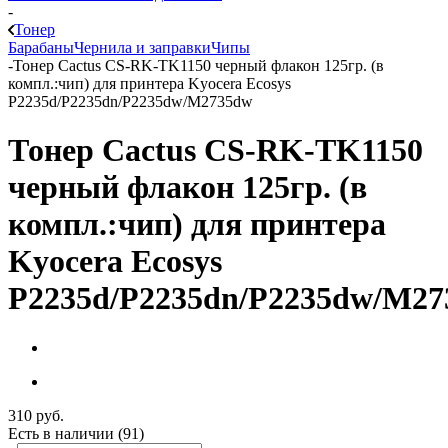
-
Тонер
Барабаны
Чернила и заправки
Чипы
-
Тонер Cactus CS-RK-TK1150 черный флакон 125гр. (в
компл.:чип) для принтера Kyocera Ecosys
P2235d/P2235dn/P2235dw/M2735dw
Тонер Cactus CS-RK-TK1150
черный флакон 125гр. (в
компл.:чип) для принтера
Kyocera Ecosys
P2235d/P2235dn/P2235dw/M2
310
руб.
Есть в наличии
(91)