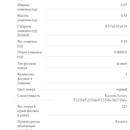
Ширина
0.07
упаковки (ед)
Высота
0.19
упаковки (ед)
Габариты
0.07x0.07x0.19
упаковки (ед)
ДхШхВ
Вес упаковки
0.19
(ед)
Объем упаковки
0.000931
(ед)
Тип фасовки
флакон
тонера
Количество
1
фасовок в
упаковке
Цвет тонера
черный
Совместимость
Kyocera Ecosys
P2235d/P2235dn/P2235dw/M2735dw
Вес тонера в
125
одной фасовке
(грамм)
Производитель
Kyocera
печатающих