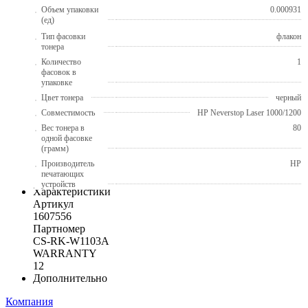
Объем упаковки
0.000931
(ед)
Тип фасовки
флакон
тонера
Количество
1
фасовок в
упаковке
Цвет тонера
черный
Совместимость
HP Neverstop Laser 1000/1200
Вес тонера в
80
одной фасовке
(грамм)
Производитель
HP
печатающих
устройств
Характеристики
Артикул
1607556
Партномер
CS-RK-W1103A
WARRANTY
12
Дополнительно
Компания