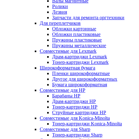
Валы магнитные
Ролики
Лезвия
Запчасти для ремонта оргтехники
Для переплетчиков
Обложки картонные
Обложки пластиковые
Пружины пластиковые
Пружины металлические
Совместимые для Lexmark
Драм-картриджи Lexmark
Тонер-картриджи Lexmark
Широкоформатная бумага
Пленки широкоформатные
Другое для широкоформатных
Бумага широкоформатная
Совместимые для HP
Барабаны HP
Драм-картриджи HP
Тонер-картриджи HP
Струйные картриджи HP
Совместимые для Konica-Minolta
Тонер-картриджи Konica-Minolta
Совместимые для Sharp
Тонер-картриджи Sharp