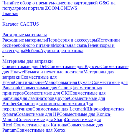
Читайте обзор о премиум-качестве картриджей G&G на
популярном портале ZOOM.CNEWS
Главная
-
Каталог CACTUS
-
Расходные материалы
Расходные материалы
Периферия и аксессуары
Источники
бесперебойного питания
Мобильная связь
Телевизоры и
аксессуары
Мебель
Аудио-видео техника
-
Материалы для заправки
Совместимые для Deli
Совместимые для Kyocera
Совместимые
для Huawei
Бумага и печатные носители
Материалы для
заправки
Совместимые для
Epson
Оригинальные
Малоформатная бумага
Совместимые для
Panasonic
Совместимые для Canon
Для матричных
принтеров
Совместимые для OKI
Совместимые для
Samsung
Для ламинаторов
Другое
Совместимые для
Brother
Запчасти для ремонта оргтехники
Для
переплетчиков
Совместимые для Lexmark
Широкоформатная
бумага
Совместимые для HP
Совместимые для Konica-
Minolta
Совместимые для Sharp
Совместимые для
Ricoh
Совместимые для Катюша
Совместимые для
Pantum
Совместимые для Xerox