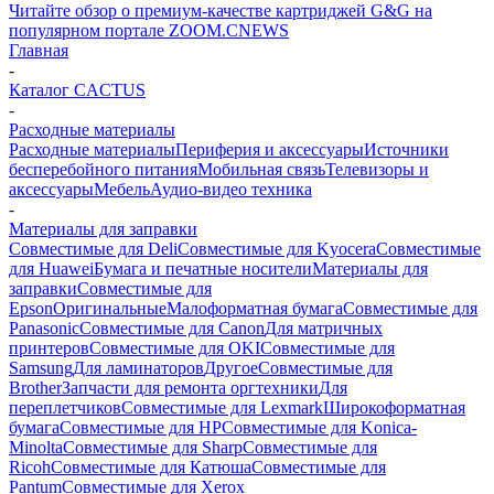
Читайте обзор о премиум-качестве картриджей G&G на
популярном портале ZOOM.CNEWS
Главная
-
Каталог CACTUS
-
Расходные материалы
Расходные материалы
Периферия и аксессуары
Источники
бесперебойного питания
Мобильная связь
Телевизоры и
аксессуары
Мебель
Аудио-видео техника
-
Материалы для заправки
Совместимые для Deli
Совместимые для Kyocera
Совместимые
для Huawei
Бумага и печатные носители
Материалы для
заправки
Совместимые для
Epson
Оригинальные
Малоформатная бумага
Совместимые для
Panasonic
Совместимые для Canon
Для матричных
принтеров
Совместимые для OKI
Совместимые для
Samsung
Для ламинаторов
Другое
Совместимые для
Brother
Запчасти для ремонта оргтехники
Для
переплетчиков
Совместимые для Lexmark
Широкоформатная
бумага
Совместимые для HP
Совместимые для Konica-
Minolta
Совместимые для Sharp
Совместимые для
Ricoh
Совместимые для Катюша
Совместимые для
Pantum
Совместимые для Xerox