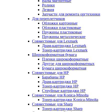
Валы магнитные
Ролики
Лезвия
Запчасти для ремонта оргтехники
Для переплетчиков
Обложки картонные
Обложки пластиковые
Пружины пластиковые
Пружины металлические
Совместимые для Lexmark
Драм-картриджи Lexmark
Тонер-картриджи Lexmark
Широкоформатная бумага
Пленки широкоформатные
Другое для широкоформатных
Бумага широкоформатная
Совместимые для HP
Барабаны HP
Драм-картриджи HP
Тонер-картриджи HP
Струйные картриджи HP
Совместимые для Konica-Minolta
Тонер-картриджи Konica-Minolta
Совместимые для Sharp
Тонер-картриджи Sharp