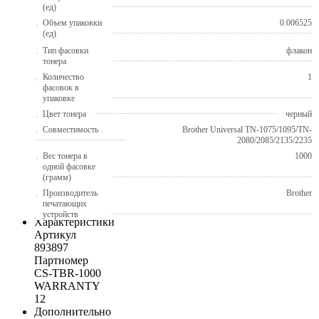
(ед)
Объем упаковки
0.006525
(ед)
Тип фасовки
флакон
тонера
Количество
1
фасовок в
упаковке
Цвет тонера
черный
Совместимость
Brother Universal TN-1075/1095/TN-
2080/2085/2135/2235
Вес тонера в
1000
одной фасовке
(грамм)
Производитель
Brother
печатающих
устройств
Характеристики
Артикул
893897
Партномер
CS-TBR-1000
WARRANTY
12
Дополнительно