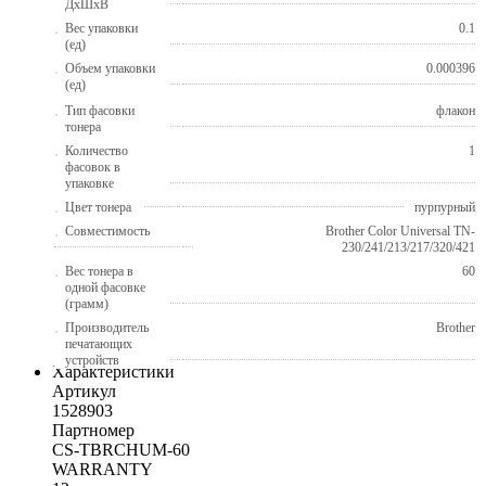
ДхШхВ
Вес упаковки
0.1
(ед)
Объем упаковки
0.000396
(ед)
Тип фасовки
флакон
тонера
Количество
1
фасовок в
упаковке
Цвет тонера
пурпурный
Совместимость
Brother Color Universal TN-
230/241/213/217/320/421
Вес тонера в
60
одной фасовке
(грамм)
Производитель
Brother
печатающих
устройств
Характеристики
Артикул
1528903
Партномер
CS-TBRCHUM-60
WARRANTY