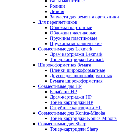
Валы магнитные
Ролики
Лезвия
Запчасти для ремонта оргтехники
Для переплетчиков
Обложки картонные
Обложки пластиковые
Пружины пластиковые
Пружины металлические
Совместимые для Lexmark
Драм-картриджи Lexmark
Тонер-картриджи Lexmark
Широкоформатная бумага
Пленки широкоформатные
Другое для широкоформатных
Бумага широкоформатная
Совместимые для HP
Барабаны HP
Драм-картриджи HP
Тонер-картриджи HP
Струйные картриджи HP
Совместимые для Konica-Minolta
Тонер-картриджи Konica-Minolta
Совместимые для Sharp
Тонер-картриджи Sharp