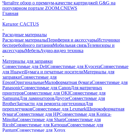
Читайте обзор о премиум-качестве картриджей G&G на
популярном портале ZOOM.CNEWS
Главная
-
Каталог CACTUS
-
Расходные материалы
Расходные материалы
Периферия и аксессуары
Источники
бесперебойного питания
Мобильная связь
Телевизоры и
аксессуары
Мебель
Аудио-видео техника
-
Материалы для заправки
Совместимые для Deli
Совместимые для Kyocera
Совместимые
для Huawei
Бумага и печатные носители
Материалы для
заправки
Совместимые для
Epson
Оригинальные
Малоформатная бумага
Совместимые для
Panasonic
Совместимые для Canon
Для матричных
принтеров
Совместимые для OKI
Совместимые для
Samsung
Для ламинаторов
Другое
Совместимые для
Brother
Запчасти для ремонта оргтехники
Для
переплетчиков
Совместимые для Lexmark
Широкоформатная
бумага
Совместимые для HP
Совместимые для Konica-
Minolta
Совместимые для Sharp
Совместимые для
Ricoh
Совместимые для Катюша
Совместимые для
Pantum
Совместимые для Xerox