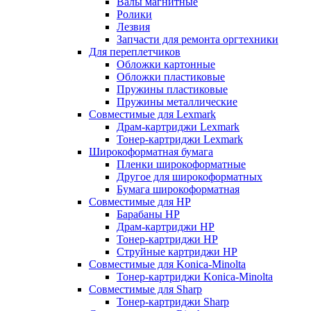
Валы магнитные
Ролики
Лезвия
Запчасти для ремонта оргтехники
Для переплетчиков
Обложки картонные
Обложки пластиковые
Пружины пластиковые
Пружины металлические
Совместимые для Lexmark
Драм-картриджи Lexmark
Тонер-картриджи Lexmark
Широкоформатная бумага
Пленки широкоформатные
Другое для широкоформатных
Бумага широкоформатная
Совместимые для HP
Барабаны HP
Драм-картриджи HP
Тонер-картриджи HP
Струйные картриджи HP
Совместимые для Konica-Minolta
Тонер-картриджи Konica-Minolta
Совместимые для Sharp
Тонер-картриджи Sharp