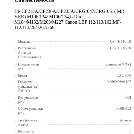
HP CF218A/CF230A/CF233A/CRG-047/CRG-051( MR
VER) M106/134/ M106/134,LJ Pro
M104/M132/M203/M227,Canon LBP 112/113/162,MF-
112/113/264/267/269
Модель
CS-THP10-50
PartNumber/
CS-THP10-50
Артикул
Производителя
Предназначен
принтеров(МФУ)
для
Бренд
CACTUS
Габариты
0.06x0.06x0.107
упаковки (ед)
ДхШхВ
Вес упаковки
0.08
(ед)
Объем упаковки
0.0003852
(ед)
Тип фасовки
флакон
тонера
Количество
1