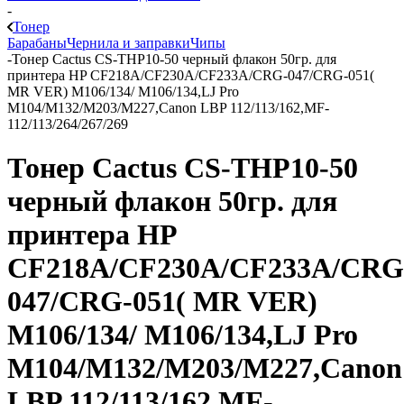
-
Тонер
Барабаны
Чернила и заправки
Чипы
-
Тонер Cactus CS-THP10-50 черный флакон 50гр. для
принтера HP CF218A/CF230A/CF233A/CRG-047/CRG-051(
MR VER) M106/134/ M106/134,LJ Pro
M104/M132/M203/M227,Canon LBP 112/113/162,MF-
112/113/264/267/269
Тонер Cactus CS-THP10-50
черный флакон 50гр. для
принтера HP
CF218A/CF230A/CF233A/CRG
047/CRG-051( MR VER)
M106/134/ M106/134,LJ Pro
M104/M132/M203/M227,Canon
LBP 112/113/162,MF-