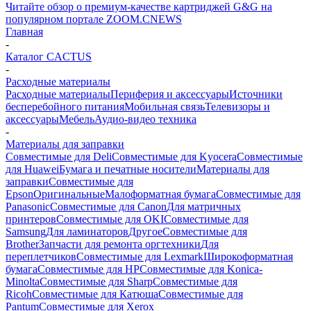
Читайте обзор о премиум-качестве картриджей G&G на
популярном портале ZOOM.CNEWS
Главная
-
Каталог CACTUS
-
Расходные материалы
Расходные материалы
Периферия и аксессуары
Источники
бесперебойного питания
Мобильная связь
Телевизоры и
аксессуары
Мебель
Аудио-видео техника
-
Материалы для заправки
Совместимые для Deli
Совместимые для Kyocera
Совместимые
для Huawei
Бумага и печатные носители
Материалы для
заправки
Совместимые для
Epson
Оригинальные
Малоформатная бумага
Совместимые для
Panasonic
Совместимые для Canon
Для матричных
принтеров
Совместимые для OKI
Совместимые для
Samsung
Для ламинаторов
Другое
Совместимые для
Brother
Запчасти для ремонта оргтехники
Для
переплетчиков
Совместимые для Lexmark
Широкоформатная
бумага
Совместимые для HP
Совместимые для Konica-
Minolta
Совместимые для Sharp
Совместимые для
Ricoh
Совместимые для Катюша
Совместимые для
Pantum
Совместимые для Xerox