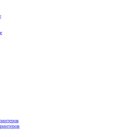
е
е
ринтеров
ринтеров