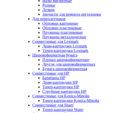
Валы магнитные
Ролики
Лезвия
Запчасти для ремонта оргтехники
Для переплетчиков
Обложки картонные
Обложки пластиковые
Пружины пластиковые
Пружины металлические
Совместимые для Lexmark
Драм-картриджи Lexmark
Тонер-картриджи Lexmark
Широкоформатная бумага
Пленки широкоформатные
Другое для широкоформатных
Бумага широкоформатная
Совместимые для HP
Барабаны HP
Драм-картриджи HP
Тонер-картриджи HP
Струйные картриджи HP
Совместимые для Konica-Minolta
Тонер-картриджи Konica-Minolta
Совместимые для Sharp
Тонер-картриджи Sharp