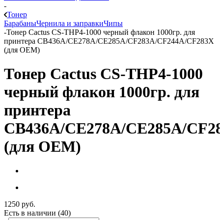
-
Тонер
Барабаны
Чернила и заправки
Чипы
-
Тонер Cactus CS-THP4-1000 черный флакон 1000гр. для
принтера CB436A/CE278A/CE285A/CF283A/CF244A/CF283X
(для OEM)
Тонер Cactus CS-THP4-1000
черный флакон 1000гр. для
принтера
CB436A/CE278A/CE285A/CF2
(для OEM)
1250
руб.
Есть в наличии
(40)