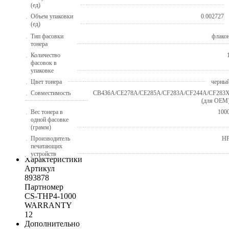
(ед)
Объем упаковки
0.002727
(ед)
Тип фасовки
флако
тонера
Количество
фасовок в
упаковке
Цвет тонера
черны
Совместимость
CB436A/CE278A/CE285A/CF283A/CF244A/CF283
(для OEM
Вес тонера в
100
одной фасовке
(грамм)
Производитель
H
печатающих
устройств
Характеристики
Артикул
893878
Партномер
CS-THP4-1000
WARRANTY
12
Дополнительно