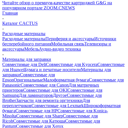
Читайте обзор о премиум-качестве картриджей G&G на
популярном портале ZOOM.CNEWS
Главная
-
Каталог CACTUS
-
Расходные материалы
Расходные материалы
Периферия и аксессуары
Источники
бесперебойного питания
Мобильная связь
Телевизоры и
аксессуары
Мебель
Аудио-видео техника
-
Материалы для заправки
Совместимые для Deli
Совместимые для Kyocera
Совместимые
для Huawei
Бумага и печатные носители
Материалы для
заправки
Совместимые для
Epson
Оригинальные
Малоформатная бумага
Совместимые для
Panasonic
Совместимые для Canon
Для матричных
принтеров
Совместимые для OKI
Совместимые для
Samsung
Для ламинаторов
Другое
Совместимые для
Brother
Запчасти для ремонта оргтехники
Для
переплетчиков
Совместимые для Lexmark
Широкоформатная
бумага
Совместимые для HP
Совместимые для Konica-
Minolta
Совместимые для Sharp
Совместимые для
Ricoh
Совместимые для Катюша
Совместимые для
Pantum
Совместимые для Xerox