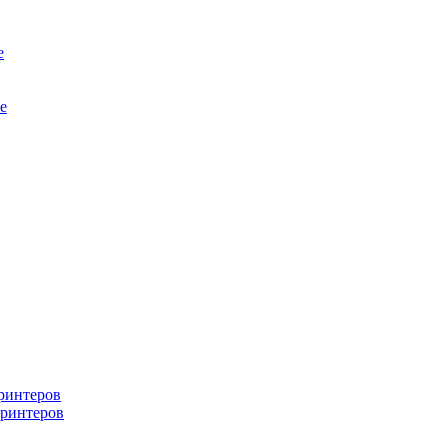
е
е
ринтеров
ринтеров