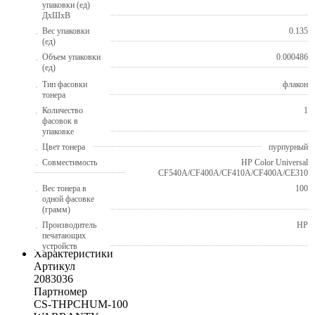
упаковки (ед)
ДхШхВ
Вес упаковки
0.135
(ед)
Объем упаковки
0.000486
(ед)
Тип фасовки
флакон
тонера
Количество
1
фасовок в
упаковке
Цвет тонера
пурпурный
Совместимость
HP Color Universal
CF540A/CF400A/CF410A/CF400A/CE310
Вес тонера в
100
одной фасовке
(грамм)
Производитель
HP
печатающих
устройств
Характеристики
Артикул
2083036
Партномер
CS-THPCHUM-100