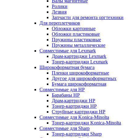
Валы магнитные
Ролики
Лезвия
Запчасти для ремонта оргтехники
Для переплетчиков
Обложки картонные
Обложки пластиковые
Пружины пластиковые
Пружины металлические
Совместимые для Lexmark
Драм-картриджи Lexmark
Тонер-картриджи Lexmark
Широкоформатная бумага
Пленки широкоформатные
Другое для широкоформатных
Бумага широкоформатная
Совместимые для HP
Барабаны HP
Драм-картриджи HP
Тонер-картриджи HP
Струйные картриджи HP
Совместимые для Konica-Minolta
Тонер-картриджи Konica-Minolta
Совместимые для Sharp
Тонер-картриджи Sharp