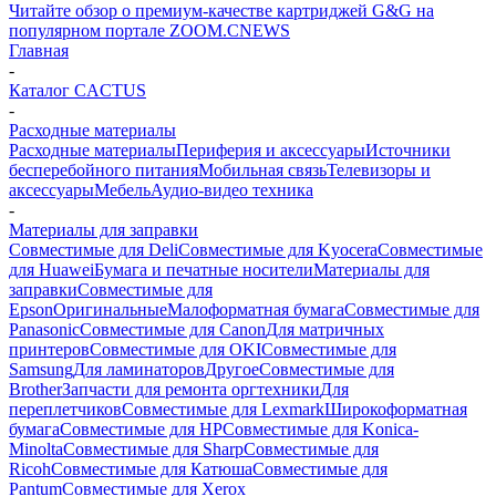
Читайте обзор о премиум-качестве картриджей G&G на
популярном портале ZOOM.CNEWS
Главная
-
Каталог CACTUS
-
Расходные материалы
Расходные материалы
Периферия и аксессуары
Источники
бесперебойного питания
Мобильная связь
Телевизоры и
аксессуары
Мебель
Аудио-видео техника
-
Материалы для заправки
Совместимые для Deli
Совместимые для Kyocera
Совместимые
для Huawei
Бумага и печатные носители
Материалы для
заправки
Совместимые для
Epson
Оригинальные
Малоформатная бумага
Совместимые для
Panasonic
Совместимые для Canon
Для матричных
принтеров
Совместимые для OKI
Совместимые для
Samsung
Для ламинаторов
Другое
Совместимые для
Brother
Запчасти для ремонта оргтехники
Для
переплетчиков
Совместимые для Lexmark
Широкоформатная
бумага
Совместимые для HP
Совместимые для Konica-
Minolta
Совместимые для Sharp
Совместимые для
Ricoh
Совместимые для Катюша
Совместимые для
Pantum
Совместимые для Xerox