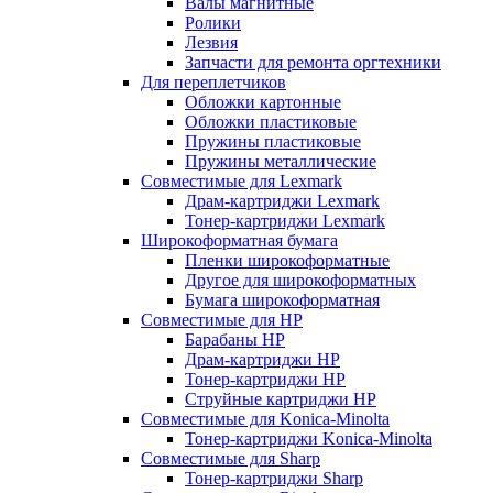
Валы магнитные
Ролики
Лезвия
Запчасти для ремонта оргтехники
Для переплетчиков
Обложки картонные
Обложки пластиковые
Пружины пластиковые
Пружины металлические
Совместимые для Lexmark
Драм-картриджи Lexmark
Тонер-картриджи Lexmark
Широкоформатная бумага
Пленки широкоформатные
Другое для широкоформатных
Бумага широкоформатная
Совместимые для HP
Барабаны HP
Драм-картриджи HP
Тонер-картриджи HP
Струйные картриджи HP
Совместимые для Konica-Minolta
Тонер-картриджи Konica-Minolta
Совместимые для Sharp
Тонер-картриджи Sharp