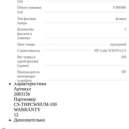
(ед)
Объем упаковки
0.000486
(ед)
Тип фасовки
флакон
тонера
Количество
1
фасовок в
упаковке
Цвет тонера
пурпурный
Совместимость
HP Color W2070/1/2/3
Вес тонера в
100
одной фасовке
(грамм)
Производитель
HP
печатающих
устройств
Характеристики
Артикул
2083156
Партномер
CS-THPCWHUM-100
WARRANTY
12
Дополнительно