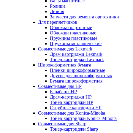
Валы магнитные
Ролики
Лезвия
Запчасти для ремонта оргтехники
Для переплетчиков
Обложки картонные
Обложки пластиковые
Пружины пластиковые
Пружины металлические
Совместимые для Lexmark
Драм-картриджи Lexmark
Тонер-картриджи Lexmark
Широкоформатная бумага
Пленки широкоформатные
Другое для широкоформатных
Бумага широкоформатная
Совместимые для HP
Барабаны HP
Драм-картриджи HP
Тонер-картриджи HP
Струйные картриджи HP
Совместимые для Konica-Minolta
Тонер-картриджи Konica-Minolta
Совместимые для Sharp
Тонер-картриджи Sharp