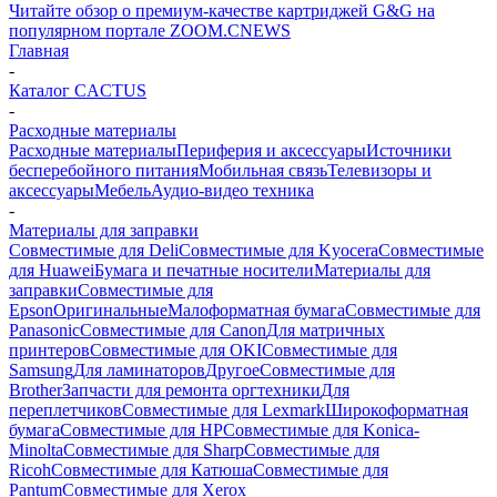
Читайте обзор о премиум-качестве картриджей G&G на
популярном портале ZOOM.CNEWS
Главная
-
Каталог CACTUS
-
Расходные материалы
Расходные материалы
Периферия и аксессуары
Источники
бесперебойного питания
Мобильная связь
Телевизоры и
аксессуары
Мебель
Аудио-видео техника
-
Материалы для заправки
Совместимые для Deli
Совместимые для Kyocera
Совместимые
для Huawei
Бумага и печатные носители
Материалы для
заправки
Совместимые для
Epson
Оригинальные
Малоформатная бумага
Совместимые для
Panasonic
Совместимые для Canon
Для матричных
принтеров
Совместимые для OKI
Совместимые для
Samsung
Для ламинаторов
Другое
Совместимые для
Brother
Запчасти для ремонта оргтехники
Для
переплетчиков
Совместимые для Lexmark
Широкоформатная
бумага
Совместимые для HP
Совместимые для Konica-
Minolta
Совместимые для Sharp
Совместимые для
Ricoh
Совместимые для Катюша
Совместимые для
Pantum
Совместимые для Xerox