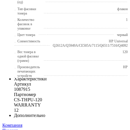
(ед)
Тип фасовки
флакон
тонера
Количество
1
фасовок в
упаковке
Цвет тонера
черный
Совместимость
HP Universal
Q2612A/Q5949A/CE505A/7115/Q6511/7516/Q4092
Вес тонера в
120
одной фасовке
(грамм)
Производитель
HP
печатающих
устройств
Характеристики
Артикул
1087915
Партномер
CS-THPU-120
WARRANTY
12
Дополнительно
Компания