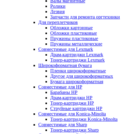
Валы магнитные
Ролики
Лезвия
Запчасти для ремонта оргтехники
Для переплетчиков
Обложки картонные
Обложки пластиковые
Пружины пластиковые
Пружины металлические
Совместимые для Lexmark
Драм-картриджи Lexmark
Тонер-картриджи Lexmark
Широкоформатная бумага
Пленки широкоформатные
Другое для широкоформатных
Бумага широкоформатная
Совместимые для HP
Барабаны HP
Драм-картриджи HP
Тонер-картриджи HP
Струйные картриджи HP
Совместимые для Konica-Minolta
Тонер-картриджи Konica-Minolta
Совместимые для Sharp
Тонер-картриджи Sharp