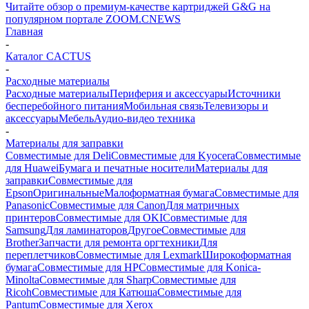
Читайте обзор о премиум-качестве картриджей G&G на
популярном портале ZOOM.CNEWS
Главная
-
Каталог CACTUS
-
Расходные материалы
Расходные материалы
Периферия и аксессуары
Источники
бесперебойного питания
Мобильная связь
Телевизоры и
аксессуары
Мебель
Аудио-видео техника
-
Материалы для заправки
Совместимые для Deli
Совместимые для Kyocera
Совместимые
для Huawei
Бумага и печатные носители
Материалы для
заправки
Совместимые для
Epson
Оригинальные
Малоформатная бумага
Совместимые для
Panasonic
Совместимые для Canon
Для матричных
принтеров
Совместимые для OKI
Совместимые для
Samsung
Для ламинаторов
Другое
Совместимые для
Brother
Запчасти для ремонта оргтехники
Для
переплетчиков
Совместимые для Lexmark
Широкоформатная
бумага
Совместимые для HP
Совместимые для Konica-
Minolta
Совместимые для Sharp
Совместимые для
Ricoh
Совместимые для Катюша
Совместимые для
Pantum
Совместимые для Xerox