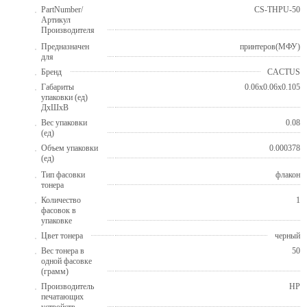
PartNumber/
CS-THPU-50
Артикул
Производителя
Предназначен
принтеров(МФУ)
для
Бренд
CACTUS
Габариты
0.06x0.06x0.105
упаковки (ед)
ДхШхВ
Вес упаковки
0.08
(ед)
Объем упаковки
0.000378
(ед)
Тип фасовки
флакон
тонера
Количество
1
фасовок в
упаковке
Цвет тонера
черный
Вес тонера в
50
одной фасовке
(грамм)
Производитель
HP
печатающих