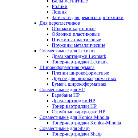
Валы магнитные
Ролики
Лезвия
Запчасти для ремонта оргтехники
Для переплетчиков
Обложки картонные
Обложки пластиковые
Пружины пластиковые
Пружины металлические
Совместимые для Lexmark
Драм-картриджи Lexmark
Тонер-картриджи Lexmark
Широкоформатная бумага
Пленки широкоформатные
Другое для широкоформатных
Бумага широкоформатная
Совместимые для HP
Барабаны HP
Драм-картриджи HP
Тонер-картриджи HP
Струйные картриджи HP
Совместимые для Konica-Minolta
Тонер-картриджи Konica-Minolta
Совместимые для Sharp
Тонер-картриджи Sharp