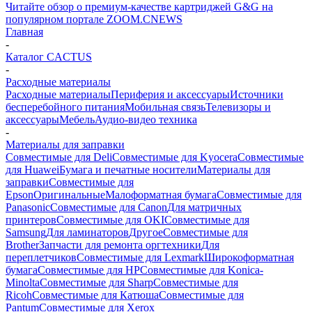
Читайте обзор о премиум-качестве картриджей G&G на
популярном портале ZOOM.CNEWS
Главная
-
Каталог CACTUS
-
Расходные материалы
Расходные материалы
Периферия и аксессуары
Источники
бесперебойного питания
Мобильная связь
Телевизоры и
аксессуары
Мебель
Аудио-видео техника
-
Материалы для заправки
Совместимые для Deli
Совместимые для Kyocera
Совместимые
для Huawei
Бумага и печатные носители
Материалы для
заправки
Совместимые для
Epson
Оригинальные
Малоформатная бумага
Совместимые для
Panasonic
Совместимые для Canon
Для матричных
принтеров
Совместимые для OKI
Совместимые для
Samsung
Для ламинаторов
Другое
Совместимые для
Brother
Запчасти для ремонта оргтехники
Для
переплетчиков
Совместимые для Lexmark
Широкоформатная
бумага
Совместимые для HP
Совместимые для Konica-
Minolta
Совместимые для Sharp
Совместимые для
Ricoh
Совместимые для Катюша
Совместимые для
Pantum
Совместимые для Xerox