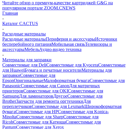
Читайте обзор о премиум-качестве картриджей G&G на
популярном портале ZOOM.CNEWS
Главная
-
Каталог CACTUS
-
Расходные материалы
Расходные материалы
Периферия и аксессуары
Источники
бесперебойного питания
Мобильная связь
Телевизоры и
аксессуары
Мебель
Аудио-видео техника
-
Материалы для заправки
Совместимые для Deli
Совместимые для Kyocera
Совместимые
для Huawei
Бумага и печатные носители
Материалы для
заправки
Совместимые для
Epson
Оригинальные
Малоформатная бумага
Совместимые для
Panasonic
Совместимые для Canon
Для матричных
принтеров
Совместимые для OKI
Совместимые для
Samsung
Для ламинаторов
Другое
Совместимые для
Brother
Запчасти для ремонта оргтехники
Для
переплетчиков
Совместимые для Lexmark
Широкоформатная
бумага
Совместимые для HP
Совместимые для Konica-
Minolta
Совместимые для Sharp
Совместимые для
Ricoh
Совместимые для Катюша
Совместимые для
Pantum
Совместимые для Xerox