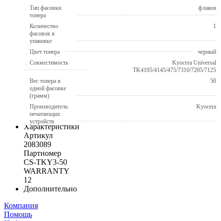
Тип фасовки
флакон
тонера
Количество
1
фасовок в
упаковке
Цвет тонера
черный
Совместимость
Kyoсera Universal
TK4105/4145/475/7310/7205/7125
Вес тонера в
50
одной фасовке
(грамм)
Производитель
Kyocera
печатающих
устройств
Характеристики
Артикул
2083089
Партномер
CS-TKY3-50
WARRANTY
12
Дополнительно
Компания
Помощь