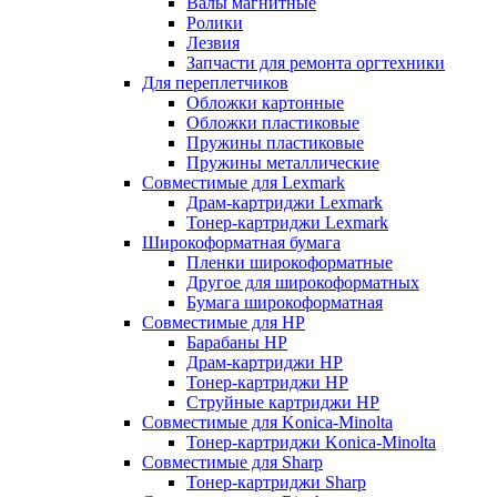
Валы магнитные
Ролики
Лезвия
Запчасти для ремонта оргтехники
Для переплетчиков
Обложки картонные
Обложки пластиковые
Пружины пластиковые
Пружины металлические
Совместимые для Lexmark
Драм-картриджи Lexmark
Тонер-картриджи Lexmark
Широкоформатная бумага
Пленки широкоформатные
Другое для широкоформатных
Бумага широкоформатная
Совместимые для HP
Барабаны HP
Драм-картриджи HP
Тонер-картриджи HP
Струйные картриджи HP
Совместимые для Konica-Minolta
Тонер-картриджи Konica-Minolta
Совместимые для Sharp
Тонер-картриджи Sharp