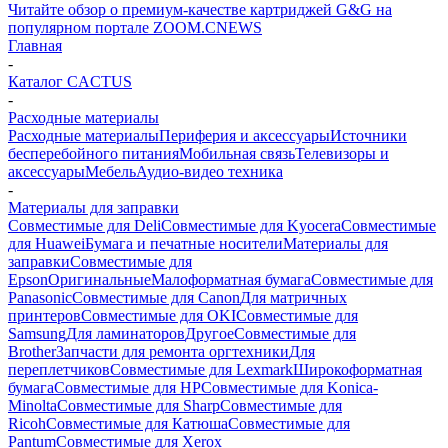
Читайте обзор о премиум-качестве картриджей G&G на
популярном портале ZOOM.CNEWS
Главная
-
Каталог CACTUS
-
Расходные материалы
Расходные материалы
Периферия и аксессуары
Источники
бесперебойного питания
Мобильная связь
Телевизоры и
аксессуары
Мебель
Аудио-видео техника
-
Материалы для заправки
Совместимые для Deli
Совместимые для Kyocera
Совместимые
для Huawei
Бумага и печатные носители
Материалы для
заправки
Совместимые для
Epson
Оригинальные
Малоформатная бумага
Совместимые для
Panasonic
Совместимые для Canon
Для матричных
принтеров
Совместимые для OKI
Совместимые для
Samsung
Для ламинаторов
Другое
Совместимые для
Brother
Запчасти для ремонта оргтехники
Для
переплетчиков
Совместимые для Lexmark
Широкоформатная
бумага
Совместимые для HP
Совместимые для Konica-
Minolta
Совместимые для Sharp
Совместимые для
Ricoh
Совместимые для Катюша
Совместимые для
Pantum
Совместимые для Xerox