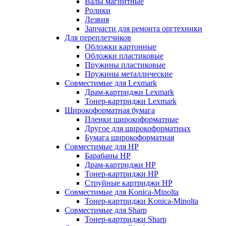
Валы магнитные
Ролики
Лезвия
Запчасти для ремонта оргтехники
Для переплетчиков
Обложки картонные
Обложки пластиковые
Пружины пластиковые
Пружины металлические
Совместимые для Lexmark
Драм-картриджи Lexmark
Тонер-картриджи Lexmark
Широкоформатная бумага
Пленки широкоформатные
Другое для широкоформатных
Бумага широкоформатная
Совместимые для HP
Барабаны HP
Драм-картриджи HP
Тонер-картриджи HP
Струйные картриджи HP
Совместимые для Konica-Minolta
Тонер-картриджи Konica-Minolta
Совместимые для Sharp
Тонер-картриджи Sharp