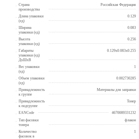
Страна
Российская Федерация
производства
Длина упаковки
0.129
(ед)
Ширина
0.083
упаковки (ед)
Высота
0.256
упаковки (ед)
Габариты
0.129x0.083x0.255
упаковки (ед)
ДхШхВ
Вес упаковки
1
(ед)
Объем упаковки
0.002730285
(ед)
Принадлежность
Материалы для заправки
к группе
Принадлежность
Тонер
к подгруппе
EANCode
4670089331232
Тип фасовки
флакон
тонера
Количество
1
фасовок в