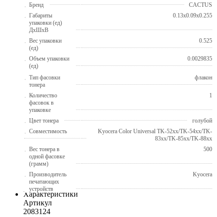
Бренд
CACTUS
Габариты
0.13x0.09x0.255
упаковки (ед)
ДхШхВ
Вес упаковки
0.525
(ед)
Объем упаковки
0.0029835
(ед)
Тип фасовки
флакон
тонера
Количество
1
фасовок в
упаковке
Цвет тонера
голубой
Совместимость
Kyocera Color Universal TK-52xx/TK-54xx/TK-
83xx/TK-85xx/TK-88xx
Вес тонера в
500
одной фасовке
(грамм)
Производитель
Kyocera
печатающих
устройств
Характеристики
Артикул
2083124