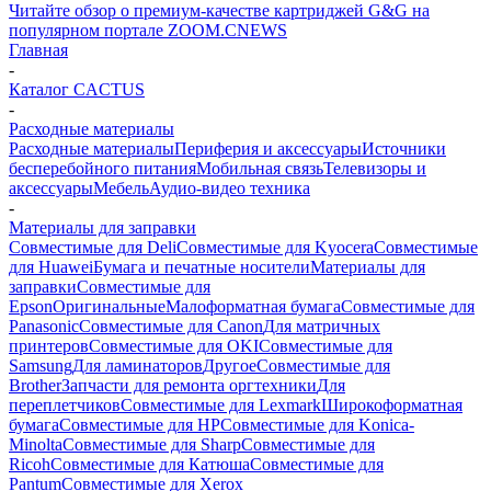
Читайте обзор о премиум-качестве картриджей G&G на
популярном портале ZOOM.CNEWS
Главная
-
Каталог CACTUS
-
Расходные материалы
Расходные материалы
Периферия и аксессуары
Источники
бесперебойного питания
Мобильная связь
Телевизоры и
аксессуары
Мебель
Аудио-видео техника
-
Материалы для заправки
Совместимые для Deli
Совместимые для Kyocera
Совместимые
для Huawei
Бумага и печатные носители
Материалы для
заправки
Совместимые для
Epson
Оригинальные
Малоформатная бумага
Совместимые для
Panasonic
Совместимые для Canon
Для матричных
принтеров
Совместимые для OKI
Совместимые для
Samsung
Для ламинаторов
Другое
Совместимые для
Brother
Запчасти для ремонта оргтехники
Для
переплетчиков
Совместимые для Lexmark
Широкоформатная
бумага
Совместимые для HP
Совместимые для Konica-
Minolta
Совместимые для Sharp
Совместимые для
Ricoh
Совместимые для Катюша
Совместимые для
Pantum
Совместимые для Xerox