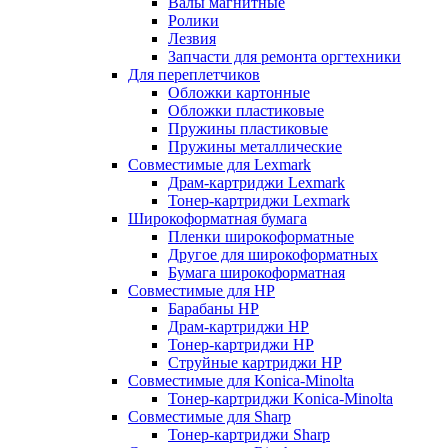
Валы магнитные
Ролики
Лезвия
Запчасти для ремонта оргтехники
Для переплетчиков
Обложки картонные
Обложки пластиковые
Пружины пластиковые
Пружины металлические
Совместимые для Lexmark
Драм-картриджи Lexmark
Тонер-картриджи Lexmark
Широкоформатная бумага
Пленки широкоформатные
Другое для широкоформатных
Бумага широкоформатная
Совместимые для HP
Барабаны HP
Драм-картриджи HP
Тонер-картриджи HP
Струйные картриджи HP
Совместимые для Konica-Minolta
Тонер-картриджи Konica-Minolta
Совместимые для Sharp
Тонер-картриджи Sharp