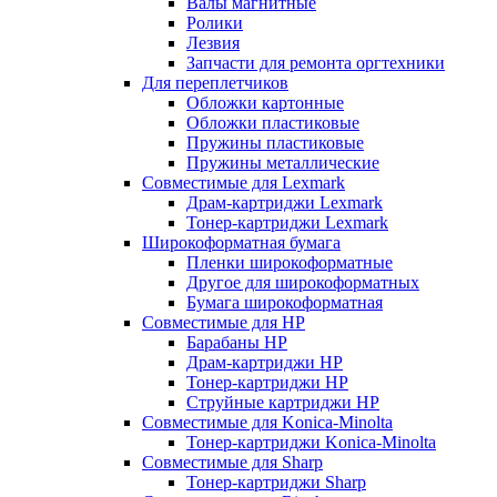
Валы магнитные
Ролики
Лезвия
Запчасти для ремонта оргтехники
Для переплетчиков
Обложки картонные
Обложки пластиковые
Пружины пластиковые
Пружины металлические
Совместимые для Lexmark
Драм-картриджи Lexmark
Тонер-картриджи Lexmark
Широкоформатная бумага
Пленки широкоформатные
Другое для широкоформатных
Бумага широкоформатная
Совместимые для HP
Барабаны HP
Драм-картриджи HP
Тонер-картриджи HP
Струйные картриджи HP
Совместимые для Konica-Minolta
Тонер-картриджи Konica-Minolta
Совместимые для Sharp
Тонер-картриджи Sharp