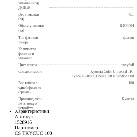
упаковки (ед)
ДхШхВ
Вес упаковки
0.1
(ед)
Объем упаковки
0.000504
(ед)
Тип фасовки
флакон
тонера
Количество
1
фасовок в
упаковке
Цвет тонера
голубой
Совместимость
Kyocera Color Universal TK-
5хх/5270//8xx/8115/8305/8315/8505/8600
Вес тонера в
100
одной фасовке
(грамм)
Производитель
Kyocera
печатающих
устройств
Характеристики
Артикул
1528916
Партномер
CS-TKYCUC-100