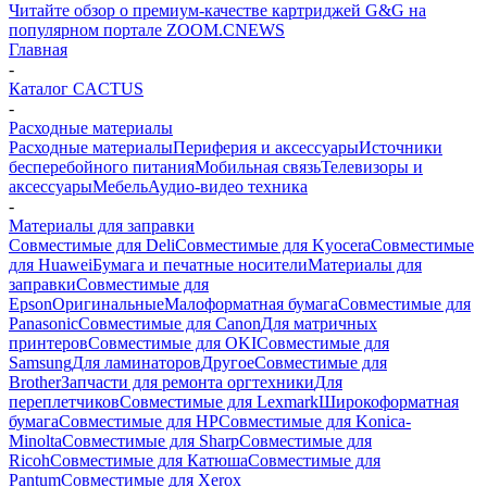
Читайте обзор о премиум-качестве картриджей G&G на
популярном портале ZOOM.CNEWS
Главная
-
Каталог CACTUS
-
Расходные материалы
Расходные материалы
Периферия и аксессуары
Источники
бесперебойного питания
Мобильная связь
Телевизоры и
аксессуары
Мебель
Аудио-видео техника
-
Материалы для заправки
Совместимые для Deli
Совместимые для Kyocera
Совместимые
для Huawei
Бумага и печатные носители
Материалы для
заправки
Совместимые для
Epson
Оригинальные
Малоформатная бумага
Совместимые для
Panasonic
Совместимые для Canon
Для матричных
принтеров
Совместимые для OKI
Совместимые для
Samsung
Для ламинаторов
Другое
Совместимые для
Brother
Запчасти для ремонта оргтехники
Для
переплетчиков
Совместимые для Lexmark
Широкоформатная
бумага
Совместимые для HP
Совместимые для Konica-
Minolta
Совместимые для Sharp
Совместимые для
Ricoh
Совместимые для Катюша
Совместимые для
Pantum
Совместимые для Xerox